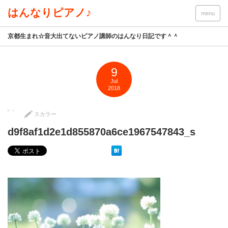
はんなりピアノ♪
menu
京都生まれ☆音大出てないピアノ講師のはんなり日記です＾＾
9
Jul
2018
スカラー
d9f8af1d2e1d855870a6ce1967547843_s