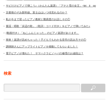
サビだけピアノで弾こう♪（かんたん楽譜）「アナと雪の女王」~let it go
京都発のぞみ新幹線。富士山はいつ頃見れるのか？
私が今まで習ったピアノ教材と難易度のお話しその①
童謡・唱歌「浜辺の歌」（歌詞・コード付き）をピアノで弾いてみた♪
(動画付き）「ねこふんじゃった」のピアノ楽譜があります。
簡単！楽譜が読めちゃった！子どもでもわかる音符の読み方その①
調律師さんにアップライトピアノを移動してもらいました！
電子ピアノが壊れた！ ヤマハクラビノーバの修理のお値段は？
検索