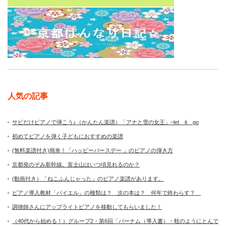
人気の記事
サビだけピアノで弾こう♪（かんたん楽譜）「アナと雪の女王」~let it go
初めてピアノを弾く子どもにおすすめの楽譜
(無料楽譜付き)簡単！「ハッピーバースデー 」のピアノの弾き方
京都発のぞみ新幹線。富士山はいつ頃見れるのか？
(動画付き）「ねこふんじゃった」のピアノ楽譜があります。
ピアノ導入教材「バイエル」の種類は？ 次の本は？ 何年で終わらす？
調律師さんにアップライトピアノを移動してもらいました！
（40代から始める！）グループ2・第6回「バーナム（導入書）・蛙のようにとんで