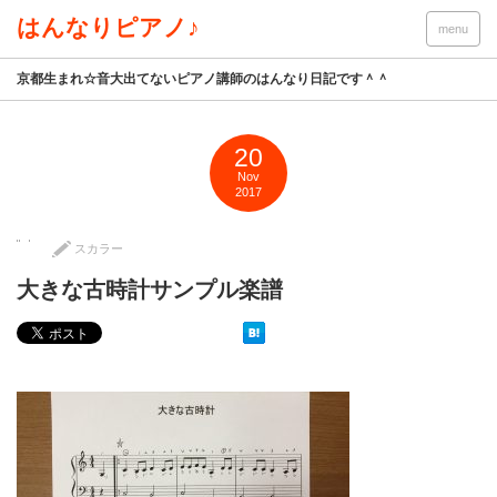
はんなりピアノ♪
menu
京都生まれ☆音大出てないピアノ講師のはんなり日記です＾＾
20
Nov
2017
スカラー
大きな古時計サンプル楽譜