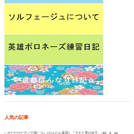
人気の記事
サビだけピアノで弾こう♪（かんたん楽譜）「アナと雪の女王」~let it go