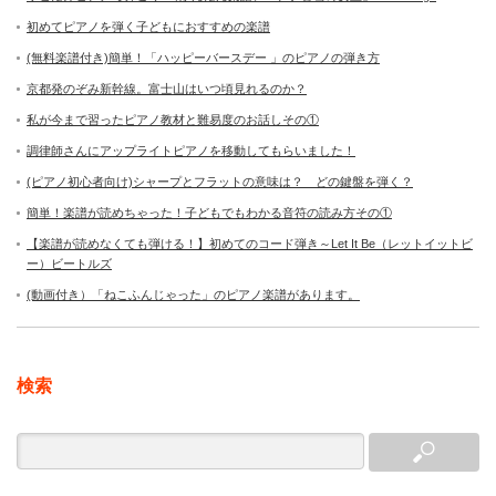
初めてピアノを弾く子どもにおすすめの楽譜
(無料楽譜付き)簡単！「ハッピーバースデー 」のピアノの弾き方
京都発のぞみ新幹線。富士山はいつ頃見れるのか？
私が今まで習ったピアノ教材と難易度のお話しその①
調律師さんにアップライトピアノを移動してもらいました！
(ピアノ初心者向け)シャープとフラットの意味は？ どの鍵盤を弾く？
簡単！楽譜が読めちゃった！子どもでもわかる音符の読み方その①
【楽譜が読めなくても弾ける！】初めてのコード弾き～Let It Be（レットイットビ
ー）ビートルズ
(動画付き）「ねこふんじゃった」のピアノ楽譜があります。
検索