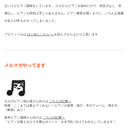
ないけどピアノ講師をしています。 小４からピアノを始めたので、初見力なし、音
感なし。ピアノも特別上手じゃありません。ピアノ教室を開くまでに、いろんな葛藤
があり13年もかかってしまいました。
プロフィールは
はじめにこちらへ♪
を読んでもらえたらと思います
メルマガやってます
大人のピアノ初心者さん向けは
こちらの記事へ
特典「ここまでは教えてくれない！ピアノの姿勢・脱力・手のフォーム・弾き方」
（動画）あり！
新米ピアノ講師さん向けは
こちらの記事へ
「ピアノを教える上で大事なポイント」を全7回に分けてお伝えしていきます！