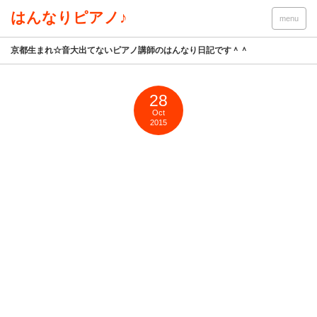
はんなりピアノ♪
menu
京都生まれ☆音大出てないピアノ講師のはんなり日記です＾＾
28
Oct
2015