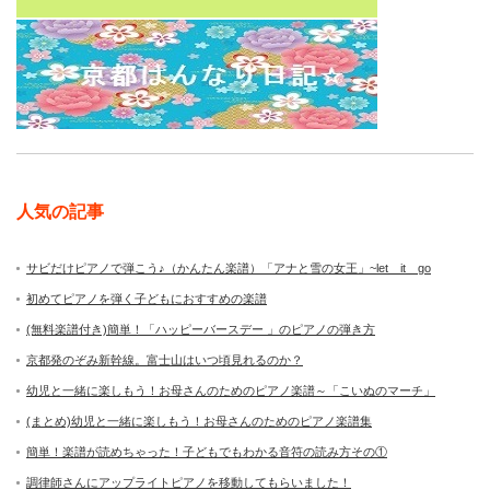
人気の記事
サビだけピアノで弾こう♪（かんたん楽譜）「アナと雪の女王」~let it go
初めてピアノを弾く子どもにおすすめの楽譜
(無料楽譜付き)簡単！「ハッピーバースデー 」のピアノの弾き方
京都発のぞみ新幹線。富士山はいつ頃見れるのか？
幼児と一緒に楽しもう！お母さんのためのピアノ楽譜～「こいぬのマーチ」
(まとめ)幼児と一緒に楽しもう！お母さんのためのピアノ楽譜集
簡単！楽譜が読めちゃった！子どもでもわかる音符の読み方その①
調律師さんにアップライトピアノを移動してもらいました！