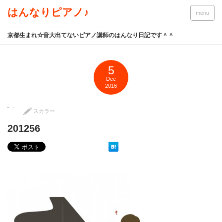
はんなりピアノ♪
menu
京都生まれ☆音大出てないピアノ講師のはんなり日記です＾＾
5
Dec
2016
スカラー
201256