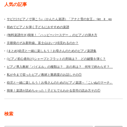
人気の記事
サビだけピアノで弾こう♪（かんたん楽譜）「アナと雪の女王」~let it go
初めてピアノを弾く子どもにおすすめの楽譜
(無料楽譜付き)簡単！「ハッピーバースデー 」のピアノの弾き方
京都発のぞみ新幹線。富士山はいつ頃見れるのか？
(まとめ)幼児と一緒に楽しもう！お母さんのためのピアノ楽譜集
(ピアノ初心者向け)シャープとフラットの意味は？ どの鍵盤を弾く？
ピアノ導入教材「バイエル」の種類は？ 次の本は？ 何年で終わらす？
私が今まで習ったピアノ教材と難易度のお話しその①
幼児と一緒に楽しもう！お母さんのためのピアノ楽譜～「こいぬのマーチ」
簡単！楽譜が読めちゃった！子どもでもわかる音符の読み方その①
検索