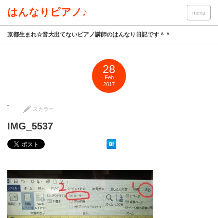
はんなりピアノ♪
menu
京都生まれ☆音大出てないピアノ講師のはんなり日記です＾＾
28
Feb
2017
スカラー
IMG_5537