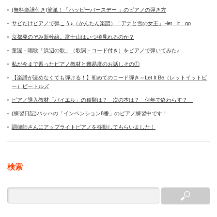
(無料楽譜付き)簡単！「ハッピーバースデー 」のピアノの弾き方
サビだけピアノで弾こう♪（かんたん楽譜）「アナと雪の女王」~let it go
京都発のぞみ新幹線。富士山はいつ頃見れるのか？
童謡・唱歌「浜辺の歌」（歌詞・コード付き）をピアノで弾いてみた♪
私が今まで習ったピアノ教材と難易度のお話しその①
【楽譜が読めなくても弾ける！】初めてのコード弾き～Let It Be（レットイットビ
ー）ビートルズ
ピアノ導入教材「バイエル」の種類は？ 次の本は？ 何年で終わらす？
(練習日記)バッハの「インベンション8番」のピアノ練習中です！
調律師さんにアップライトピアノを移動してもらいました！
検索