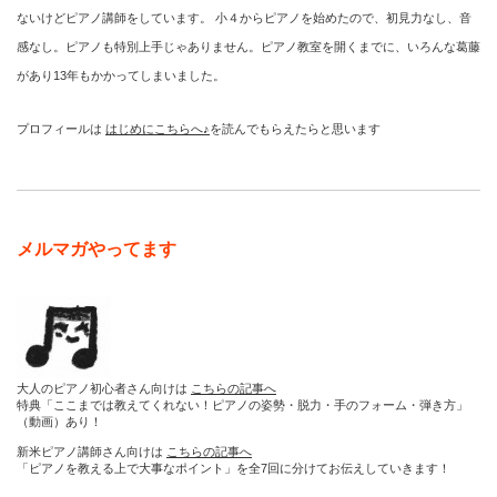
ないけどピアノ講師をしています。 小４からピアノを始めたので、初見力なし、音
感なし。ピアノも特別上手じゃありません。ピアノ教室を開くまでに、いろんな葛藤
があり13年もかかってしまいました。
プロフィールは
はじめにこちらへ♪
を読んでもらえたらと思います
メルマガやってます
大人のピアノ初心者さん向けは
こちらの記事へ
特典「ここまでは教えてくれない！ピアノの姿勢・脱力・手のフォーム・弾き方」
（動画）あり！
新米ピアノ講師さん向けは
こちらの記事へ
「ピアノを教える上で大事なポイント」を全7回に分けてお伝えしていきます！