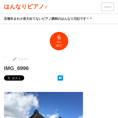
はんなりピアノ♪
menu
京都生まれ☆音大出てないピアノ講師のはんなり日記です＾＾
6
Oct
2017
スカラー
IMG_6996