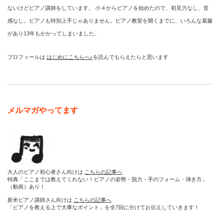
ないけどピアノ講師をしています。 小４からピアノを始めたので、初見力なし、音
感なし。ピアノも特別上手じゃありません。ピアノ教室を開くまでに、いろんな葛藤
があり13年もかかってしまいました。
プロフィールは
はじめにこちらへ♪
を読んでもらえたらと思います
メルマガやってます
大人のピアノ初心者さん向けは
こちらの記事へ
特典「ここまでは教えてくれない！ピアノの姿勢・脱力・手のフォーム・弾き方」
（動画）あり！
新米ピアノ講師さん向けは
こちらの記事へ
「ピアノを教える上で大事なポイント」を全7回に分けてお伝えしていきます！