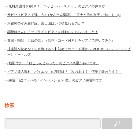
(無料楽譜付き)簡単！「ハッピーバースデー 」のピアノの弾き方
サビだけピアノで弾こう♪（かんたん楽譜）「アナと雪の女王」~let it go
京都発のぞみ新幹線。富士山はいつ頃見れるのか？
調律師さんにアップライトピアノを移動してもらいました！
童謡・唱歌「浜辺の歌」（歌詞・コード付き）をピアノで弾いてみた♪
【楽譜が読めなくても弾ける！】初めてのコード弾き～Let It Be（レットイットビ
ー）ビートルズ
(動画付き）「ねこふんじゃった」のピアノ楽譜があります。
ピアノ導入教材「バイエル」の種類は？ 次の本は？ 何年で終わらす？
(練習日記)バッハの「インベンション8番」のピアノ練習中です！
検索