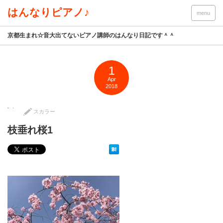
はんなりピアノ♪
menu
京都生まれ☆音大出てないピアノ講師のはんなり日記です＾＾
1
Apr
2018
スカラー
枝垂れ桜1