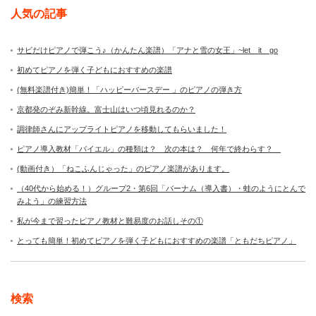
人気の記事
サビだけピアノで弾こう♪（かんたん楽譜）「アナと雪の女王」~let it go
初めてピアノを弾く子どもにおすすめの楽譜
(無料楽譜付き)簡単！「ハッピーバースデー 」のピアノの弾き方
京都発のぞみ新幹線。富士山はいつ頃見れるのか？
調律師さんにアップライトピアノを移動してもらいました！
ピアノ導入教材「バイエル」の種類は？ 次の本は？ 何年で終わらす？
(動画付き）「ねこふんじゃった」のピアノ楽譜があります。
（40代から始める！）グループ2・第6回「バーナム（導入書）・蛙のようにとんで
みよう」の練習方法
私が今まで習ったピアノ教材と難易度のお話しその①
とっても簡単！初めてピアノを弾く子どもにおすすめの楽譜「ともだちピアノ」
検索