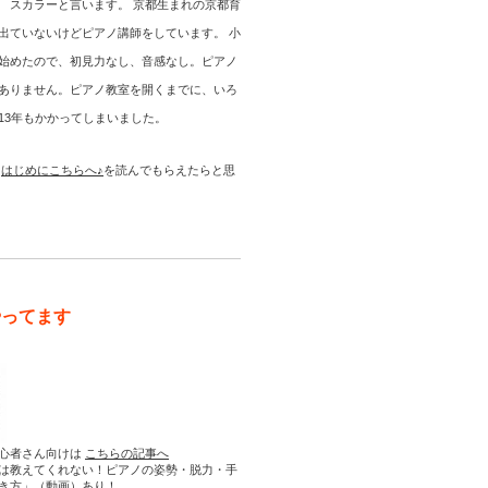
 スカラーと言います。 京都生まれの京都育
出ていないけどピアノ講師をしています。 小
始めたので、初見力なし、音感なし。ピアノ
ありません。ピアノ教室を開くまでに、いろ
13年もかかってしまいました。
は
はじめにこちらへ♪
を読んでもらえたらと思
やってます
心者さん向けは
こちらの記事へ
は教えてくれない！ピアノの姿勢・脱力・手
き方」（動画）あり！