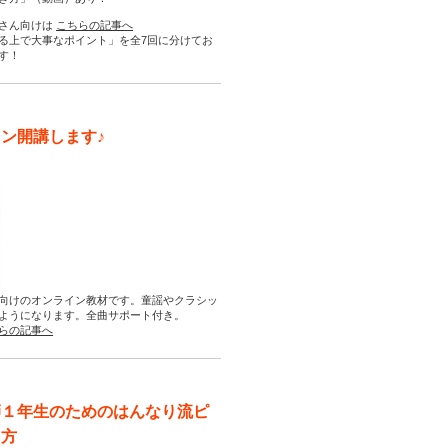
さん向けは
こちらの記事へ
る上で大事なポイント」を全7回に分けてお
す！
ン開講します♪
向けのオンライン教材です。童謡やクラシッ
ようになります。全曲サポート付き。
らの記事へ
師１年生のためのはんなり流ピ
え方