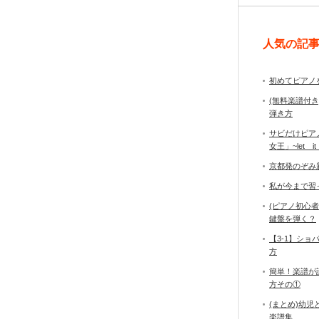
人気の記
初めてピアノ
(無料楽譜付
弾き方
サビだけピア
女王」~let it
京都発のぞみ
私が今まで習
(ピアノ初心
鍵盤を弾く？
【3-1】シ
方
簡単！楽譜が
方その①
(まとめ)幼
楽譜集