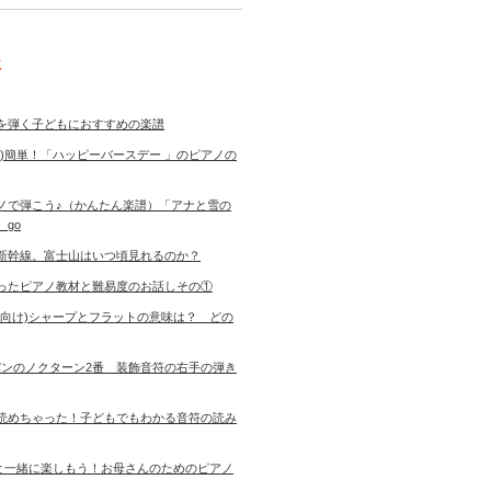
事
を弾く子どもにおすすめの楽譜
き)簡単！「ハッピーバースデー 」のピアノの
ノで弾こう♪（かんたん楽譜）「アナと雪の
 go
新幹線。富士山はいつ頃見れるのか？
ったピアノ教材と難易度のお話しその①
者向け)シャープとフラットの意味は？ どの
ョパンのノクターン2番 装飾音符の右手の弾き
読めちゃった！子どもでもわかる音符の読み
児と一緒に楽しもう！お母さんのためのピアノ