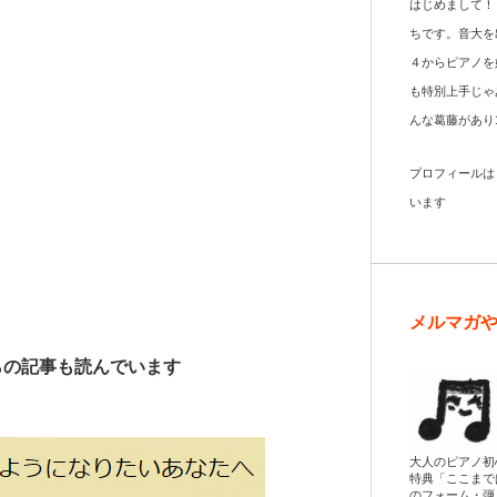
はじめまして！
ちです。音大を
４からピアノを
も特別上手じゃ
んな葛藤があり
プロフィール
います
メルマガ
らの記事も読んでいます
大人のピアノ初
特典「ここまで
のフォーム・弾