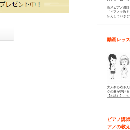
新米ピアノ講師
「ピアノを教え
伝えしていきま
動画レッス
大人初心者さん
クの曲が弾ける
【お試し】こち
ピアノ講
アノの教