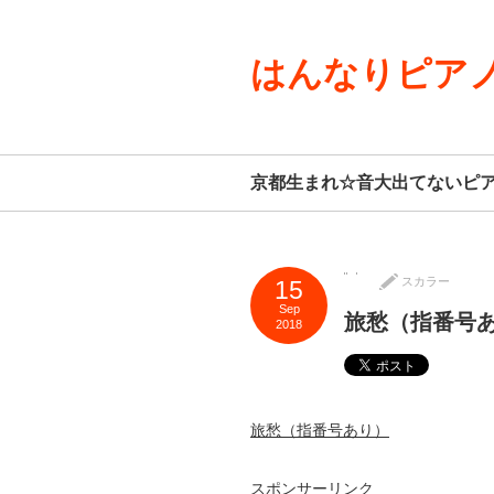
はんなりピアノ
京都生まれ☆音大出てないピ
スカラー
15
Sep
旅愁（指番号
2018
旅愁（指番号あり）
スポンサーリンク