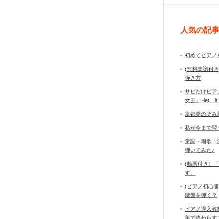
人気の記
初めてピアノ
(無料楽譜付
弾き方
サビだけピア
女王」~let it
京都発のぞみ
私が今まで習
童謡・唱歌「
弾いてみた♪
(動画付き）
す。
(ピアノ初心
鍵盤を弾く？
ピアノ導入教
年で終わら