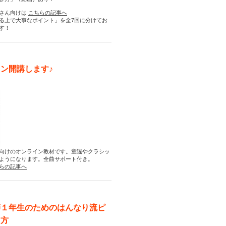
さん向けは
こちらの記事へ
る上で大事なポイント」を全7回に分けてお
す！
ン開講します♪
向けのオンライン教材です。童謡やクラシッ
ようになります。全曲サポート付き。
らの記事へ
師１年生のためのはんなり流ピ
え方