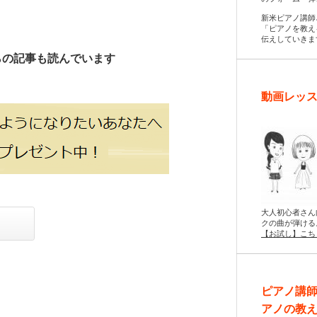
新米ピアノ講師
「ピアノを教え
伝えしていきま
らの記事も読んでいます
動画レッス
大人初心者さん
クの曲が弾ける
【お試し】こち
ピアノ講
アノの教