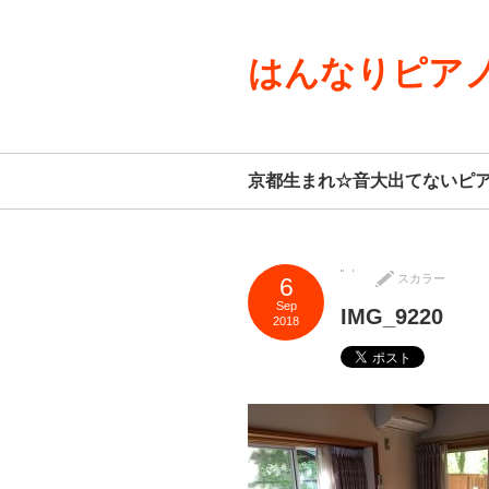
はんなりピアノ
京都生まれ☆音大出てないピ
スカラー
6
Sep
IMG_9220
2018