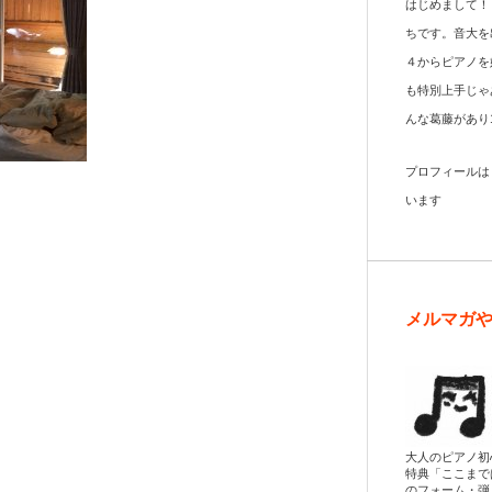
はじめまして！
ちです。音大を
４からピアノを
も特別上手じゃ
んな葛藤があり
プロフィール
います
メルマガ
大人のピアノ初
特典「ここまで
のフォーム・弾