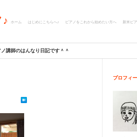
♪
ホーム
はじめにこちらへ♪
ピアノをこれから始めたい方へ
新米ピ
アノ講師のはんなり日記です＾＾
プロフィ