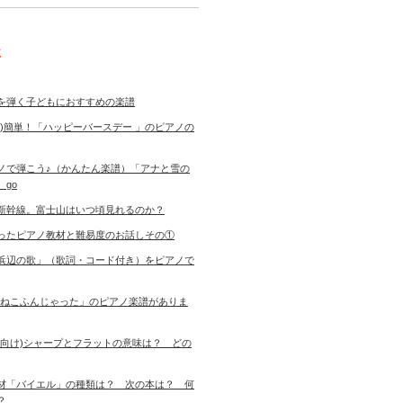
事
を弾く子どもにおすすめの楽譜
き)簡単！「ハッピーバースデー 」のピアノの
ノで弾こう♪（かんたん楽譜）「アナと雪の
 go
新幹線。富士山はいつ頃見れるのか？
ったピアノ教材と難易度のお話しその①
浜辺の歌」（歌詞・コード付き）をピアノで
「ねこふんじゃった」のピアノ楽譜がありま
者向け)シャープとフラットの意味は？ どの
材「バイエル」の種類は？ 次の本は？ 何
す？