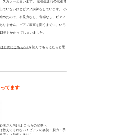
 スカラーと言います。 京都生まれの京都育
出ていないけどピアノ講師をしています。 小
始めたので、初見力なし、音感なし。ピアノ
ありません。ピアノ教室を開くまでに、いろ
13年もかかってしまいました。
は
はじめにこちらへ♪
を読んでもらえたらと思
やってます
心者さん向けは
こちらの記事へ
は教えてくれない！ピアノの姿勢・脱力・手
き方」（動画）あり！