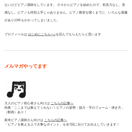
ないけどピアノ講師をしています。 小４からピアノを始めたので、初見力なし、音
感なし。ピアノも特別上手じゃありません。ピアノ教室を開くまでに、いろんな葛藤
があり13年もかかってしまいました。
プロフィールは
はじめにこちらへ♪
を読んでもらえたらと思います
メルマガやってます
大人のピアノ初心者さん向けは
こちらの記事へ
特典「ここまでは教えてくれない！ピアノの姿勢・脱力・手のフォーム・弾き方」
（動画）あり！
新米ピアノ講師さん向けは
こちらの記事へ
「ピアノを教える上で大事なポイント」を全7回に分けてお伝えしていきます！