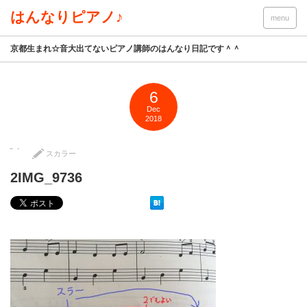
はんなりピアノ♪
menu
京都生まれ☆音大出てないピアノ講師のはんなり日記です＾＾
6
Dec
2018
スカラー
2IMG_9736