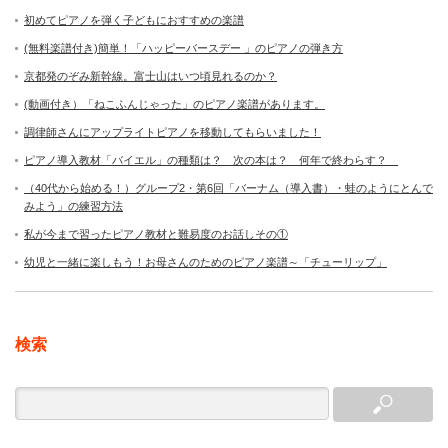
初めてピアノを弾く子どもにおすすめの楽譜
(無料楽譜付き)簡単！「ハッピーバースデー 」のピアノの弾き方
京都発のぞみ新幹線。富士山はいつ頃見れるのか？
(動画付き）「ねこふんじゃった」のピアノ楽譜があります。
調律師さんにアップライトピアノを移動してもらいました！
ピアノ導入教材「バイエル」の種類は？ 次の本は？ 何年で終わらす？
（40代から始める！）グループ2・第6回「バーナム（導入書）・蛙のようにとんで
みよう」の練習方法
私が今まで習ったピアノ教材と難易度のお話しその①
幼児と一緒に楽しもう！お母さんのためのピアノ楽譜～「チューリップ」
検索