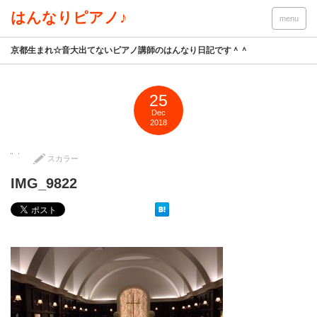
はんなりピアノ♪
menu
京都生まれ☆音大出てないピアノ講師のはんなり日記です＾＾
25
Dec
2018
スカラー
IMG_9822