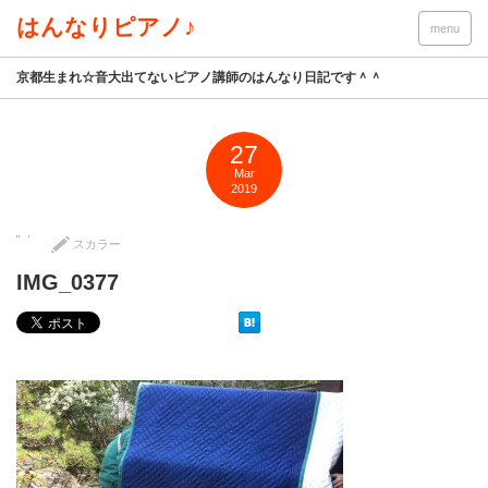
はんなりピアノ♪
menu
京都生まれ☆音大出てないピアノ講師のはんなり日記です＾＾
27
Mar
2019
スカラー
IMG_0377