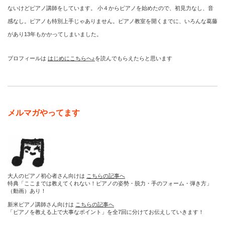
ないけどピアノ講師をしています。 小４からピアノを始めたので、初見力なし、音
感なし。ピアノも特別上手じゃありません。ピアノ教室を開くまでに、いろんな葛藤
があり13年もかかってしまいました。
プロフィールは
はじめにこちらへ♪
を読んでもらえたらと思います
メルマガやってます
大人のピアノ初心者さん向けは
こちらの記事へ
特典「ここまでは教えてくれない！ピアノの姿勢・脱力・手のフォーム・弾き方」
（動画）あり！
新米ピアノ講師さん向けは
こちらの記事へ
「ピアノを教える上で大事なポイント」を全7回に分けてお伝えしていきます！