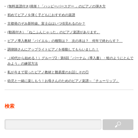
(無料楽譜付き)簡単！「ハッピーバースデー 」のピアノの弾き方
初めてピアノを弾く子どもにおすすめの楽譜
京都発のぞみ新幹線。富士山はいつ頃見れるのか？
(動画付き）「ねこふんじゃった」のピアノ楽譜があります。
ピアノ導入教材「バイエル」の種類は？ 次の本は？ 何年で終わらす？
調律師さんにアップライトピアノを移動してもらいました！
（40代から始める！）グループ2・第6回「バーナム（導入書）・蛙のようにとんで
みよう」の練習方法
私が今まで習ったピアノ教材と難易度のお話しその①
幼児と一緒に楽しもう！お母さんのためのピアノ楽譜～「チューリップ」
検索