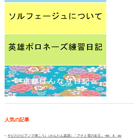
人気の記事
サビだけピアノで弾こう♪（かんたん楽譜）「アナと雪の女王」~let it go