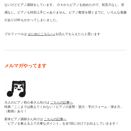
ないけどピアノ講師をしています。 小４からピアノを始めたので、初見力なし、音
感なし。ピアノも特別上手じゃありません。ピアノ教室を開くまでに、いろんな葛藤
があり13年もかかってしまいました。
プロフィールは
はじめにこちらへ♪
を読んでもらえたらと思います
メルマガやってます
大人のピアノ初心者さん向けは
こちらの記事へ
特典「ここまでは教えてくれない！ピアノの姿勢・脱力・手のフォーム・弾き方」
（動画）あり！
新米ピアノ講師さん向けは
こちらの記事へ
「ピアノを教える上で大事なポイント」を全7回に分けてお伝えしていきます！