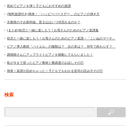
初めてピアノを弾く子どもにおすすめの楽譜
(無料楽譜付き)簡単！「ハッピーバースデー 」のピアノの弾き方
京都発のぞみ新幹線。富士山はいつ頃見れるのか？
(まとめ)幼児と一緒に楽しもう！お母さんのためのピアノ楽譜集
幼児と一緒に楽しもう！お母さんのためのピアノ楽譜～「こいぬのマーチ」
ピアノ導入教材「バイエル」の種類は？ 次の本は？ 何年で終わらす？
調律師さんにアップライトピアノを移動してもらいました！
私が今まで習ったピアノ教材と難易度のお話しその①
簡単！楽譜が読めちゃった！子どもでもわかる音符の読み方その①
検索