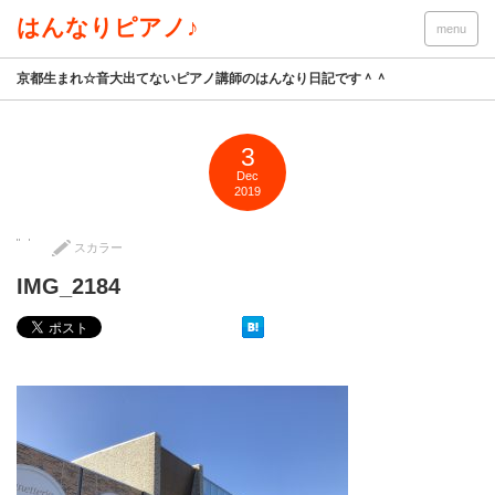
はんなりピアノ♪
menu
京都生まれ☆音大出てないピアノ講師のはんなり日記です＾＾
3
Dec
2019
スカラー
IMG_2184