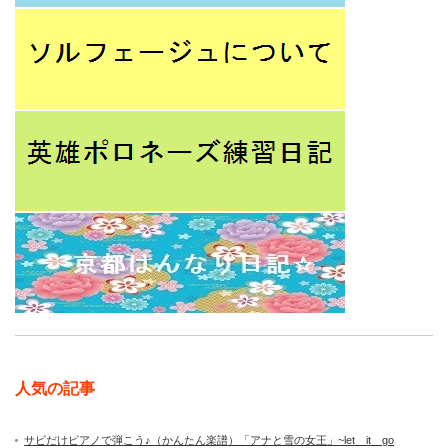
人気の記事
サビだけピアノで弾こう♪（かんたん楽譜）「アナと雪の女王」~let it go