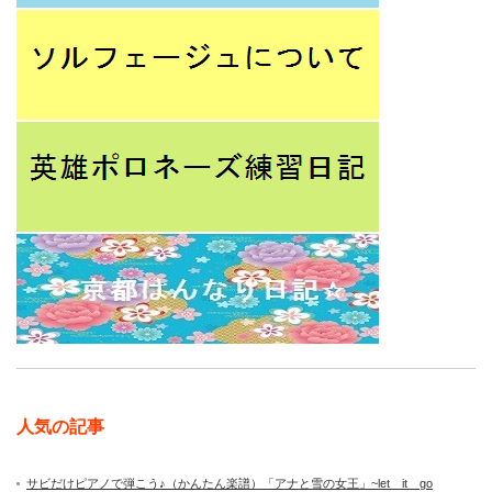
人気の記事
サビだけピアノで弾こう♪（かんたん楽譜）「アナと雪の女王」~let it go