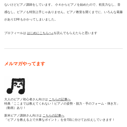
ないけどピアノ講師をしています。 小４からピアノを始めたので、初見力なし、音
感なし。ピアノも特別上手じゃありません。ピアノ教室を開くまでに、いろんな葛藤
があり13年もかかってしまいました。
プロフィールは
はじめにこちらへ♪
を読んでもらえたらと思います
メルマガやってます
大人のピアノ初心者さん向けは
こちらの記事へ
特典「ここまでは教えてくれない！ピアノの姿勢・脱力・手のフォーム・弾き方」
（動画）あり！
新米ピアノ講師さん向けは
こちらの記事へ
「ピアノを教える上で大事なポイント」を全7回に分けてお伝えしていきます！