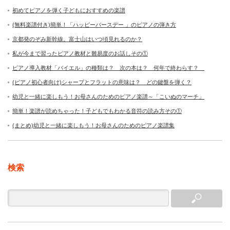
初めてピアノを弾く子どもにおすすめの楽譜
(無料楽譜付き)簡単！「ハッピーバースデー 」のピアノの弾き方
京都発のぞみ新幹線。富士山はいつ頃見れるのか？
私が今まで習ったピアノ教材と難易度のお話しその①
ピアノ導入教材「バイエル」の種類は？ 次の本は？ 何年で終わらす？
(ピアノ初心者向け)シャープとフラットの意味は？ どの鍵盤を弾く？
幼児と一緒に楽しもう！お母さんのためのピアノ楽譜～「こいぬのマーチ」
簡単！楽譜が読めちゃった！子どもでもわかる音符の読み方その①
(まとめ)幼児と一緒に楽しもう！お母さんのためのピアノ楽譜集
検索