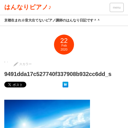
はんなりピアノ♪
menu
京都生まれ☆音大出てないピアノ講師のはんなり日記です＾＾
22
Feb
2020
スカラー
9491dda17c527740f337908b932cc6dd_s