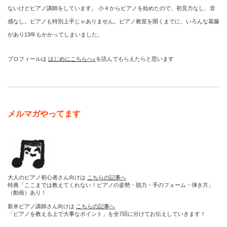
ないけどピアノ講師をしています。 小４からピアノを始めたので、初見力なし、音
感なし。ピアノも特別上手じゃありません。ピアノ教室を開くまでに、いろんな葛藤
があり13年もかかってしまいました。
プロフィールは
はじめにこちらへ♪
を読んでもらえたらと思います
メルマガやってます
大人のピアノ初心者さん向けは
こちらの記事へ
特典「ここまでは教えてくれない！ピアノの姿勢・脱力・手のフォーム・弾き方」
（動画）あり！
新米ピアノ講師さん向けは
こちらの記事へ
「ピアノを教える上で大事なポイント」を全7回に分けてお伝えしていきます！