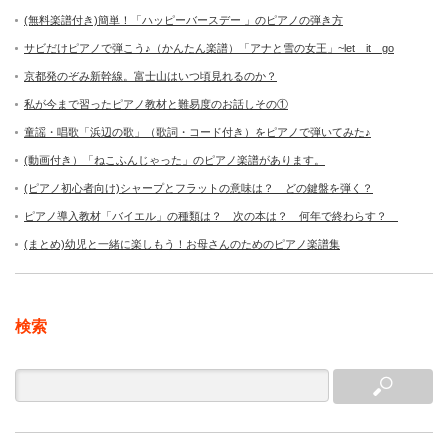
(無料楽譜付き)簡単！「ハッピーバースデー 」のピアノの弾き方
サビだけピアノで弾こう♪（かんたん楽譜）「アナと雪の女王」~let it go
京都発のぞみ新幹線。富士山はいつ頃見れるのか？
私が今まで習ったピアノ教材と難易度のお話しその①
童謡・唱歌「浜辺の歌」（歌詞・コード付き）をピアノで弾いてみた♪
(動画付き）「ねこふんじゃった」のピアノ楽譜があります。
(ピアノ初心者向け)シャープとフラットの意味は？ どの鍵盤を弾く？
ピアノ導入教材「バイエル」の種類は？ 次の本は？ 何年で終わらす？
(まとめ)幼児と一緒に楽しもう！お母さんのためのピアノ楽譜集
検索