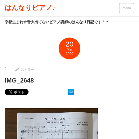
はんなりピアノ♪
menu
京都生まれ☆音大出てないピアノ講師のはんなり日記です＾＾
20
Mar
2020
スカラー
IMG_2648