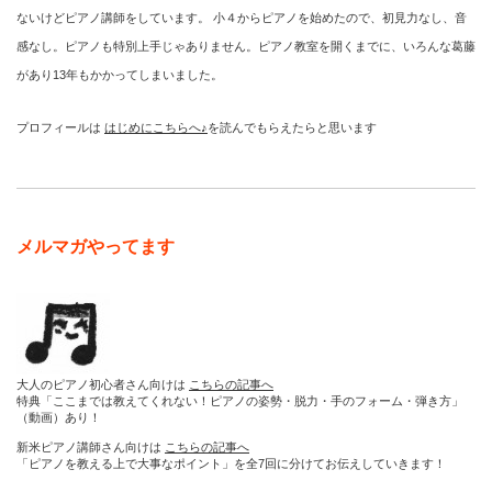
ないけどピアノ講師をしています。 小４からピアノを始めたので、初見力なし、音
感なし。ピアノも特別上手じゃありません。ピアノ教室を開くまでに、いろんな葛藤
があり13年もかかってしまいました。
プロフィールは
はじめにこちらへ♪
を読んでもらえたらと思います
メルマガやってます
大人のピアノ初心者さん向けは
こちらの記事へ
特典「ここまでは教えてくれない！ピアノの姿勢・脱力・手のフォーム・弾き方」
（動画）あり！
新米ピアノ講師さん向けは
こちらの記事へ
「ピアノを教える上で大事なポイント」を全7回に分けてお伝えしていきます！