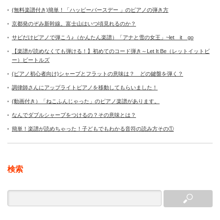
(無料楽譜付き)簡単！「ハッピーバースデー 」のピアノの弾き方
京都発のぞみ新幹線。富士山はいつ頃見れるのか？
サビだけピアノで弾こう♪（かんたん楽譜）「アナと雪の女王」~let it go
【楽譜が読めなくても弾ける！】初めてのコード弾き～Let It Be（レットイットビ
ー）ビートルズ
(ピアノ初心者向け)シャープとフラットの意味は？ どの鍵盤を弾く？
調律師さんにアップライトピアノを移動してもらいました！
(動画付き）「ねこふんじゃった」のピアノ楽譜があります。
なんでダブルシャープをつけるの？その意味とは？
簡単！楽譜が読めちゃった！子どもでもわかる音符の読み方その①
検索