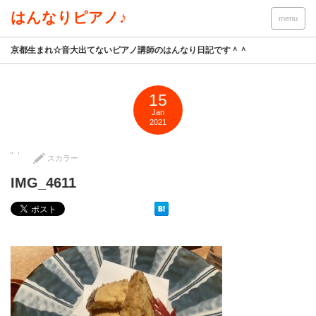
はんなりピアノ♪
menu
京都生まれ☆音大出てないピアノ講師のはんなり日記です＾＾
15
Jan
2021
スカラー
IMG_4611