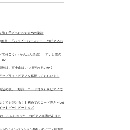
事
を弾く子どもにおすすめの楽譜
き)簡単！「ハッピーバースデー 」のピアノの
ノで弾こう♪（かんたん楽譜）「アナと雪の
 go
新幹線。富士山はいつ頃見れるのか？
アップライトピアノを移動してもらいまし
浜辺の歌」（歌詞・コード付き）をピアノで
なくても弾ける！】初めてのコード弾き～Let
ットイットビー）ビートルズ
「ねこふんじゃった」のピアノ楽譜がありま
バッハの「インベンション8番」のピアノ練習中