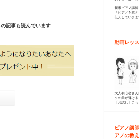
新米ピアノ講師
「ピアノを教え
伝えしていきま
らの記事も読んでいます
動画レッス
大人初心者さん
クの曲が弾ける
【お試し】こち
ピアノ講
アノの教