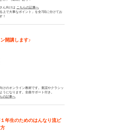
さん向けは
こちらの記事へ
る上で大事なポイント」を全7回に分けてお
す！
ン開講します♪
向けのオンライン教材です。童謡やクラシッ
ようになります。全曲サポート付き。
らの記事へ
師１年生のためのはんなり流ピ
え方