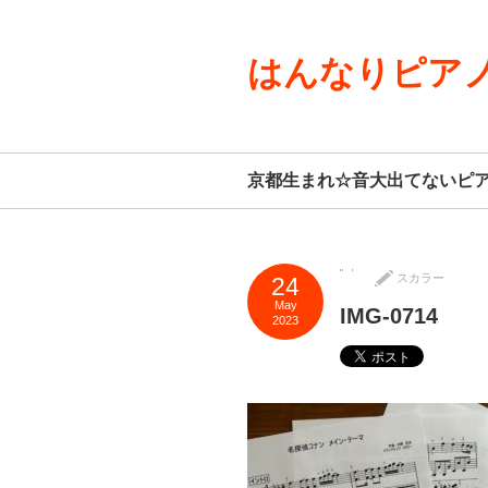
はんなりピアノ
京都生まれ☆音大出てないピ
スカラー
24
May
IMG-0714
2023