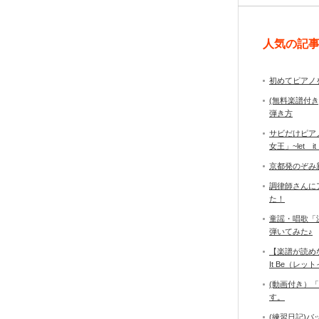
人気の記
初めてピアノ
(無料楽譜付
弾き方
サビだけピア
女王」~let it
京都発のぞみ
調律師さんに
た！
童謡・唱歌「
弾いてみた♪
【楽譜が読め
It Be（レ
(動画付き）
す。
(練習日記)