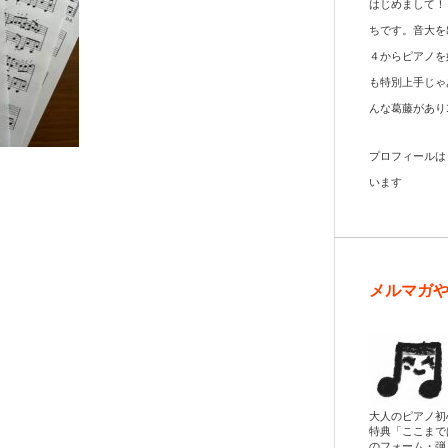
はじめまして！
ちです。音大を
４からピアノを
も特別上手じゃ
んな葛藤があり
プロフィール
います
メルマガ
大人のピアノ初
特典「ここまで
のフォーム・弾