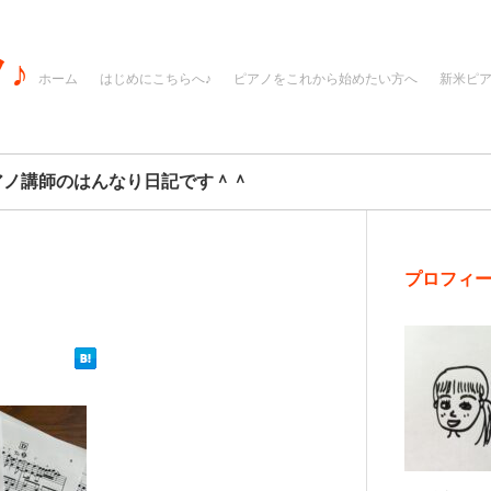
♪
ホーム
はじめにこちらへ♪
ピアノをこれから始めたい方へ
新米ピ
アノ講師のはんなり日記です＾＾
プロフィ