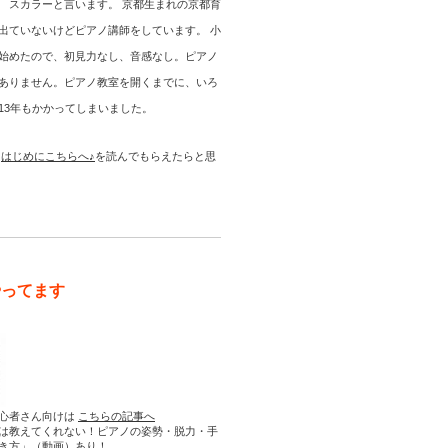
 スカラーと言います。 京都生まれの京都育
出ていないけどピアノ講師をしています。 小
始めたので、初見力なし、音感なし。ピアノ
ありません。ピアノ教室を開くまでに、いろ
13年もかかってしまいました。
は
はじめにこちらへ♪
を読んでもらえたらと思
やってます
心者さん向けは
こちらの記事へ
は教えてくれない！ピアノの姿勢・脱力・手
き方」（動画）あり！