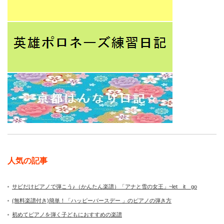
人気の記事
サビだけピアノで弾こう♪（かんたん楽譜）「アナと雪の女王」~let it go
(無料楽譜付き)簡単！「ハッピーバースデー 」のピアノの弾き方
初めてピアノを弾く子どもにおすすめの楽譜