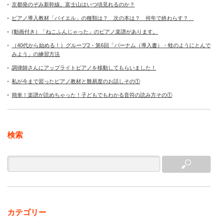
京都発のぞみ新幹線。富士山はいつ頃見れるのか？
ピアノ導入教材「バイエル」の種類は？ 次の本は？ 何年で終わらす？
(動画付き）「ねこふんじゃった」のピアノ楽譜があります。
（40代から始める！）グループ2・第6回「バーナム（導入書）・蛙のようにとんで
みよう」の練習方法
調律師さんにアップライトピアノを移動してもらいました！
私が今まで習ったピアノ教材と難易度のお話しその①
簡単！楽譜が読めちゃった！子どもでもわかる音符の読み方その①
検索
カテゴリー