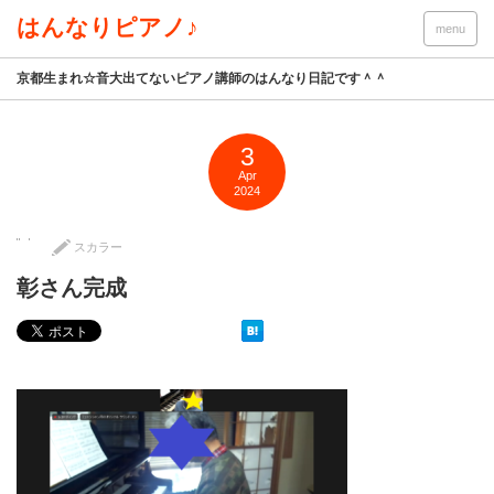
はんなりピアノ♪
menu
京都生まれ☆音大出てないピアノ講師のはんなり日記です＾＾
3
Apr
2024
スカラー
彰さん完成