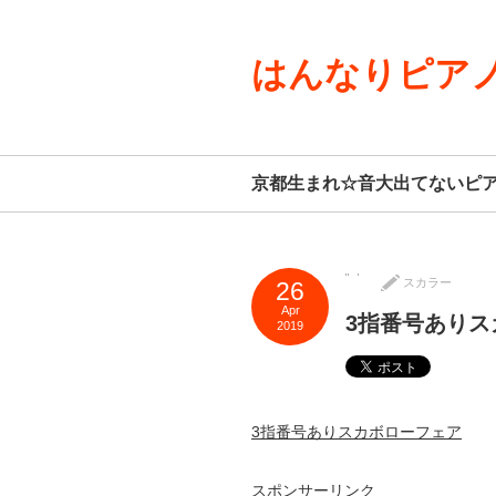
はんなりピアノ
京都生まれ☆音大出てないピ
スカラー
26
Apr
3指番号ありス
2019
3指番号ありスカボローフェア
スポンサーリンク