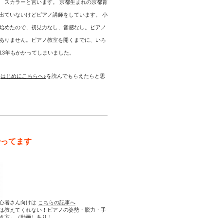
 スカラーと言います。 京都生まれの京都育
出ていないけどピアノ講師をしています。 小
始めたので、初見力なし、音感なし。ピアノ
ありません。ピアノ教室を開くまでに、いろ
13年もかかってしまいました。
は
はじめにこちらへ♪
を読んでもらえたらと思
やってます
心者さん向けは
こちらの記事へ
は教えてくれない！ピアノの姿勢・脱力・手
き方」（動画）あり！