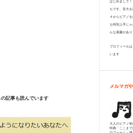
はじめまして！
ちです。音大を
４からピアノを
も特別上手じゃ
んな葛藤があり
プロフィール
います
メルマガ
らの記事も読んでいます
大人のピアノ初
特典「ここまで
のフォーム・弾