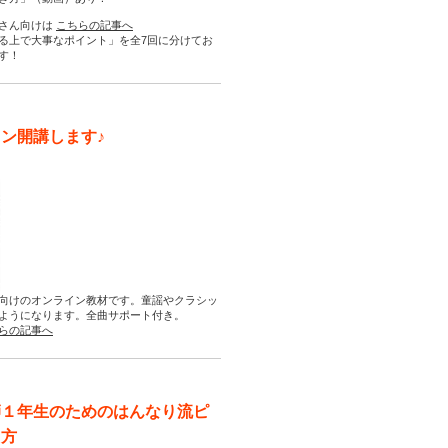
さん向けは
こちらの記事へ
る上で大事なポイント」を全7回に分けてお
す！
ン開講します♪
向けのオンライン教材です。童謡やクラシッ
ようになります。全曲サポート付き。
らの記事へ
師１年生のためのはんなり流ピ
え方