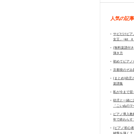
人気の記
サビだけピア
女王」~let it
(無料楽譜付
弾き方
初めてピアノ
京都発のぞみ
(まとめ)幼
楽譜集
私が今まで習
幼児と一緒に
「こいぬのマ
ピアノ導入教
年で終わら
(ピアノ初心
鍵盤を弾く？