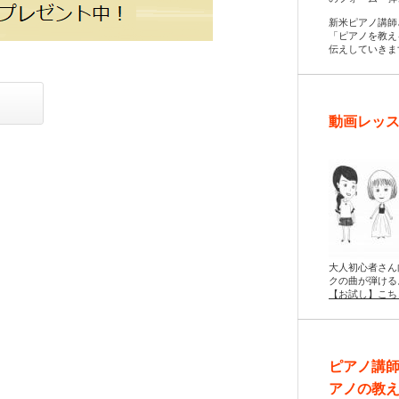
新米ピアノ講師
「ピアノを教え
伝えしていきま
動画レッス
大人初心者さん
クの曲が弾ける
【お試し】こち
ピアノ講
アノの教