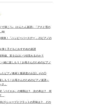
事
ノで弾こう♪（かんたん楽譜）「アナと雪の
 go
き)簡単！「ハッピーバースデー 」のピアノの
を弾く子どもにおすすめの楽譜
新幹線。富士山はいつ頃見れるのか？
児と一緒に楽しもう！お母さんのためのピアノ
ったピアノ教材と難易度のお話しその①
楽しもう！お母さんのためのピアノ楽譜～
ーチ」
材「バイエル」の種類は？ 次の本は？ 何
す？
者向け)シャープとフラットの意味は？ どの