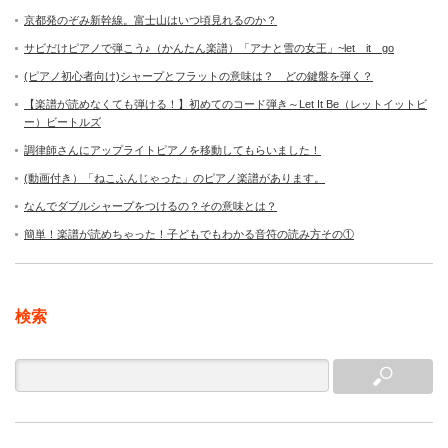
京都発のぞみ新幹線。富士山はいつ頃見れるのか？
サビだけピアノで弾こう♪（かんたん楽譜）「アナと雪の女王」~let it go
(ピアノ初心者向け)シャープとフラットの意味は？ どの鍵盤を弾く？
【楽譜が読めなくても弾ける！】初めてのコード弾き～Let It Be（レットイットビ
ー）ビートルズ
調律師さんにアップライトピアノを移動してもらいました！
(動画付き）「ねこふんじゃった」のピアノ楽譜があります。
なんでダブルシャープをつけるの？その意味とは？
簡単！楽譜が読めちゃった！子どもでもわかる音符の読み方その①
検索