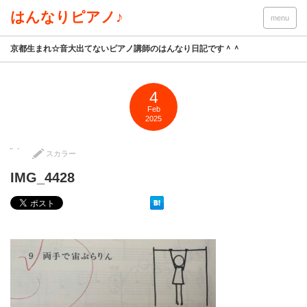
はんなりピアノ♪
menu
京都生まれ☆音大出てないピアノ講師のはんなり日記です＾＾
4
Feb
2025
スカラー
IMG_4428