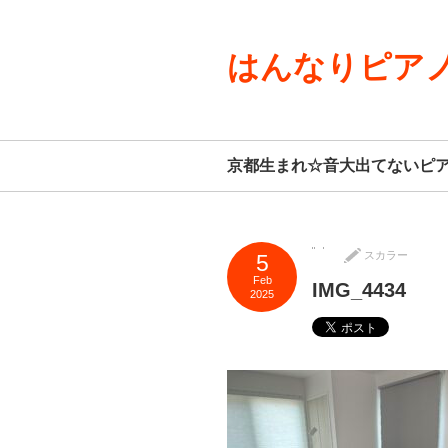
はんなりピアノ
京都生まれ☆音大出てないピ
スカラー
5
Feb
IMG_4434
2025