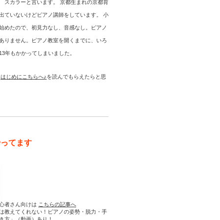
 スカラーと言います。 京都生まれの京都育
出ていないけどピアノ講師をしています。 小
始めたので、初見力なし、音感なし。ピアノ
ありません。ピアノ教室を開くまでに、いろ
13年もかかってしまいました。
は
はじめにこちらへ♪
を読んでもらえたらと思
やってます
心者さん向けは
こちらの記事へ
は教えてくれない！ピアノの姿勢・脱力・手
き方」（動画）あり！