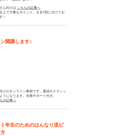
さん向けは
こちらの記事へ
る上で大事なポイント」を全7回に分けてお
す！
ン開講します♪
向けのオンライン教材です。童謡やクラシッ
ようになります。全曲サポート付き。
らの記事へ
師１年生のためのはんなり流ピ
え方