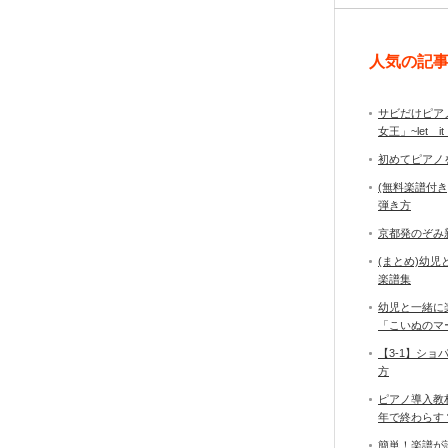
人気の記
サビだけピア
女王」~let it
初めてピアノ
(無料楽譜付
弾き方
京都発のぞみ
(まとめ)幼
楽譜集
幼児と一緒に
「こいぬのマ
【3-1】シ
方
ピアノ導入教
年で終わら
簡単！楽譜が