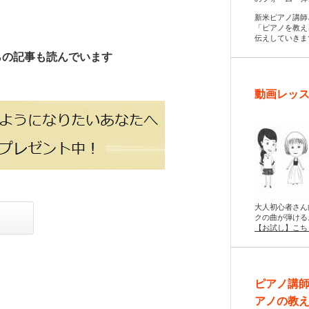
新米ピアノ講師
「ピアノを教え
伝えしていきま
らの記事も読んでいます
動画レッス
大人初心者さん
クの曲が弾ける
【お試し】こち
ピアノ講
アノの教