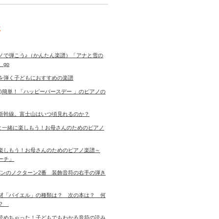
事
ノで弾こう♪（かんたん楽譜）「アナと雪の
 go
を弾く子どもにおすすめの楽譜
き)簡単！「ハッピーバースデー 」のピアノの
新幹線。富士山はいつ頃見れるのか？
児と一緒に楽しもう！お母さんのためのピアノ
楽しもう！お母さんのためのピアノ楽譜～
ーチ」
ョパンのノクターン2番 装飾音符の右手の弾き
材「バイエル」の種類は？ 次の本は？ 何
す？
読めちゃった！子どもでもわかる音符の読み