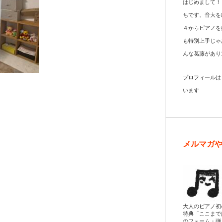
はじめまして！
ちです。音大を
４からピアノを
も特別上手じゃ
んな葛藤があり
プロフィール
います
メルマガ
大人のピアノ初
特典「ここまで
のフォーム・弾