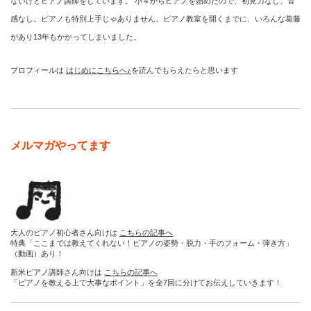
ないけどピアノ講師をしています。 小４からピアノを始めたので、初見力なし、音
感なし。ピアノも特別上手じゃありません。ピアノ教室を開くまでに、いろんな葛藤
があり13年もかかってしまいました。
プロフィールは
はじめにこちらへ♪
を読んでもらえたらと思います
メルマガやってます
大人のピアノ初心者さん向けは
こちらの記事へ
特典「ここまでは教えてくれない！ピアノの姿勢・脱力・手のフォーム・弾き方」
（動画）あり！
新米ピアノ講師さん向けは
こちらの記事へ
「ピアノを教える上で大事なポイント」を全7回に分けてお伝えしていきます！