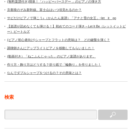
(無料楽譜付き)簡単！「ハッピーバースデー 」のピアノの弾き方
京都発のぞみ新幹線。富士山はいつ頃見れるのか？
サビだけピアノで弾こう♪（かんたん楽譜）「アナと雪の女王」~let it go
【楽譜が読めなくても弾ける！】初めてのコード弾き～Let It Be（レットイットビ
ー）ビートルズ
(ピアノ初心者向け)シャープとフラットの意味は？ どの鍵盤を弾く？
調律師さんにアップライトピアノを移動してもらいました！
(動画付き）「ねこふんじゃった」のピアノ楽譜があります。
作り方・飾り方はどうする？折り紙で「輪飾り」を作りました！
なんでダブルシャープをつけるの？その意味とは？
検索