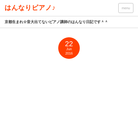
はんなりピアノ♪
menu
京都生まれ☆音大出てないピアノ講師のはんなり日記です＾＾
22
Jun
2016