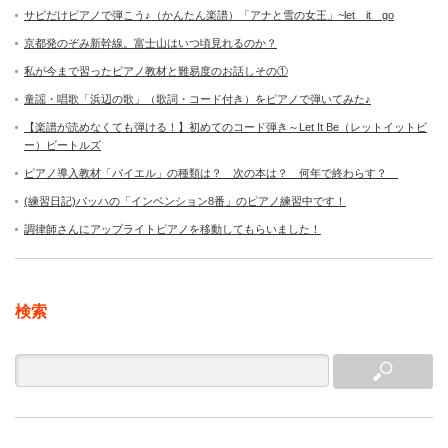
サビだけピアノで弾こう♪（かんたん楽譜）「アナと雪の女王」~let it go
京都発のぞみ新幹線。富士山はいつ頃見れるのか？
私が今まで習ったピアノ教材と難易度のお話しその①
童謡・唱歌「浜辺の歌」（歌詞・コード付き）をピアノで弾いてみた♪
【楽譜が読めなくても弾ける！】初めてのコード弾き～Let It Be（レットイットビ
ー）ビートルズ
ピアノ導入教材「バイエル」の種類は？ 次の本は？ 何年で終わらす？
(練習日記)バッハの「インベンション8番」のピアノ練習中です！
調律師さんにアップライトピアノを移動してもらいました！
検索