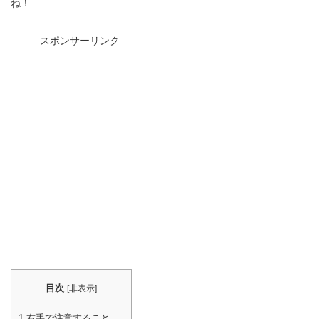
ね！
スポンサーリンク
目次
[
非表示
]
1
右手で注意すること