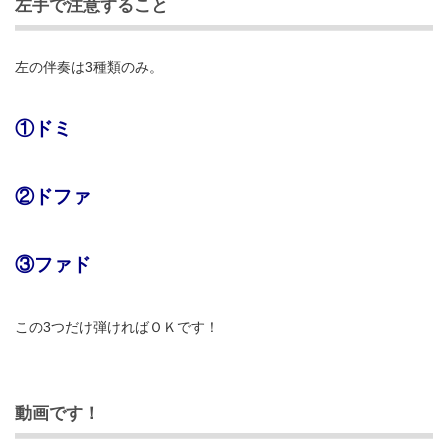
左手で注意すること
左の伴奏は3種類のみ。
①ドミ
②ドファ
③ファド
この3つだけ弾ければＯＫです！
動画です！