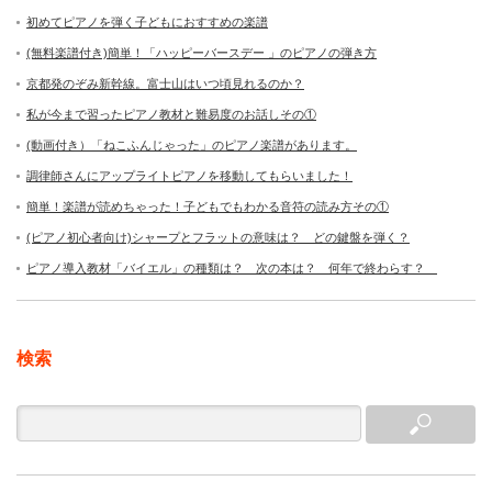
初めてピアノを弾く子どもにおすすめの楽譜
(無料楽譜付き)簡単！「ハッピーバースデー 」のピアノの弾き方
京都発のぞみ新幹線。富士山はいつ頃見れるのか？
私が今まで習ったピアノ教材と難易度のお話しその①
(動画付き）「ねこふんじゃった」のピアノ楽譜があります。
調律師さんにアップライトピアノを移動してもらいました！
簡単！楽譜が読めちゃった！子どもでもわかる音符の読み方その①
(ピアノ初心者向け)シャープとフラットの意味は？ どの鍵盤を弾く？
ピアノ導入教材「バイエル」の種類は？ 次の本は？ 何年で終わらす？
検索