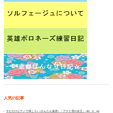
人気の記事
サビだけピアノで弾こう♪（かんたん楽譜）「アナと雪の女王」~let it go