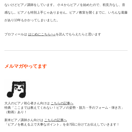
ないけどピアノ講師をしています。 小４からピアノを始めたので、初見力なし、音
感なし。ピアノも特別上手じゃありません。ピアノ教室を開くまでに、いろんな葛藤
があり13年もかかってしまいました。
プロフィールは
はじめにこちらへ♪
を読んでもらえたらと思います
メルマガやってます
大人のピアノ初心者さん向けは
こちらの記事へ
特典「ここまでは教えてくれない！ピアノの姿勢・脱力・手のフォーム・弾き方」
（動画）あり！
新米ピアノ講師さん向けは
こちらの記事へ
「ピアノを教える上で大事なポイント」を全7回に分けてお伝えしていきます！