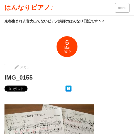
はんなりピアノ♪
menu
京都生まれ☆音大出てないピアノ講師のはんなり日記です＾＾
6
Mar
2019
スカラー
IMG_0155