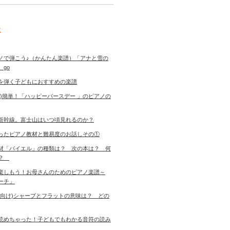
事
ノで弾こう♪（かんたん楽譜）「アナと雪の
 go
を弾く子どもにおすすめの楽譜
き)簡単！「ハッピーバースデー 」のピアノの
新幹線。富士山はいつ頃見れるのか？
ったピアノ教材と難易度のお話しその①
材「バイエル」の種類は？ 次の本は？ 何
す？
楽しもう！お母さんのためのピアノ楽譜～
ーチ」
者向け)シャープとフラットの意味は？ どの
読めちゃった！子どもでもわかる音符の読み