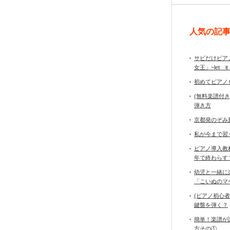
人気の記
サビだけピア
女王」~let it
初めてピアノ
(無料楽譜付
弾き方
京都発のぞみ
私が今まで習
ピアノ導入教
年で終わら
幼児と一緒に
「こいぬのマ
(ピアノ初心
鍵盤を弾く？
簡単！楽譜が
方その①