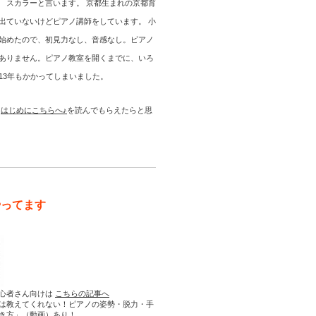
 スカラーと言います。 京都生まれの京都育
出ていないけどピアノ講師をしています。 小
始めたので、初見力なし、音感なし。ピアノ
ありません。ピアノ教室を開くまでに、いろ
13年もかかってしまいました。
は
はじめにこちらへ♪
を読んでもらえたらと思
やってます
心者さん向けは
こちらの記事へ
は教えてくれない！ピアノの姿勢・脱力・手
き方」（動画）あり！