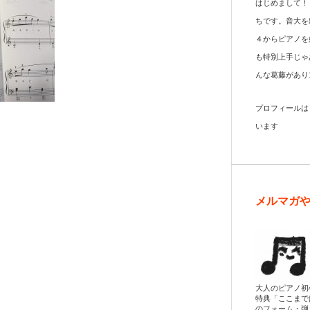
はじめまして！
ちです。音大を
４からピアノを
も特別上手じゃ
んな葛藤があり
プロフィール
います
メルマガ
大人のピアノ初
特典「ここまで
のフォーム・弾