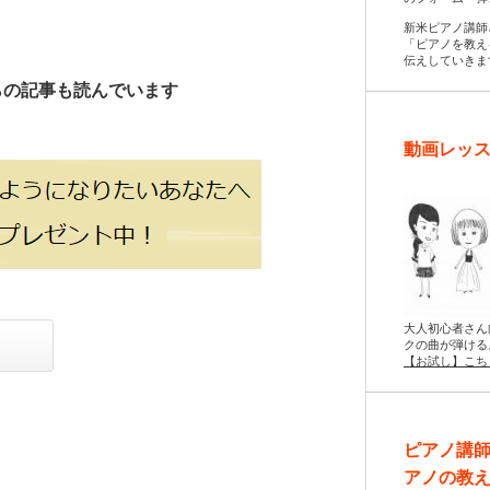
新米ピアノ講師
「ピアノを教え
伝えしていきま
らの記事も読んでいます
動画レッス
大人初心者さん
クの曲が弾ける
【お試し】こち
ピアノ講
アノの教