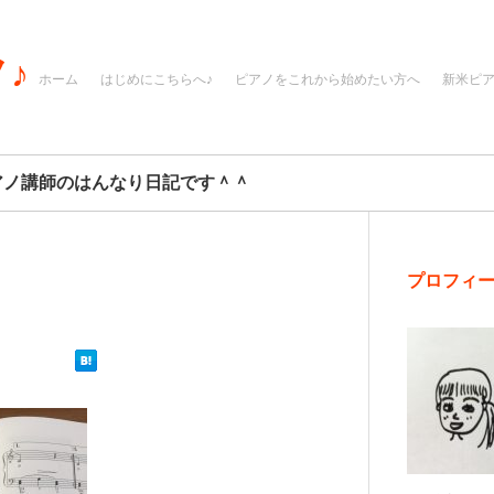
♪
ホーム
はじめにこちらへ♪
ピアノをこれから始めたい方へ
新米ピ
アノ講師のはんなり日記です＾＾
プロフィ