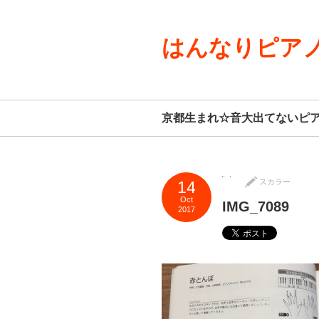
はんなりピアノ
京都生まれ☆音大出てないピ
スカラー
14
Oct
IMG_7089
2017