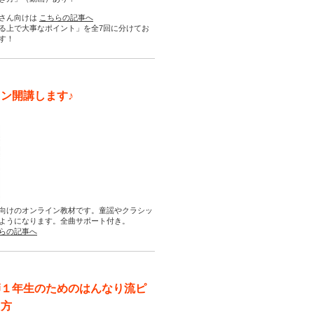
さん向けは
こちらの記事へ
る上で大事なポイント」を全7回に分けてお
す！
ン開講します♪
向けのオンライン教材です。童謡やクラシッ
ようになります。全曲サポート付き。
らの記事へ
師１年生のためのはんなり流ピ
え方