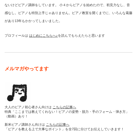
ないけどピアノ講師をしています。 小４からピアノを始めたので、初見力なし、音
感なし。ピアノも特別上手じゃありません。ピアノ教室を開くまでに、いろんな葛藤
があり13年もかかってしまいました。
プロフィールは
はじめにこちらへ♪
を読んでもらえたらと思います
メルマガやってます
大人のピアノ初心者さん向けは
こちらの記事へ
特典「ここまでは教えてくれない！ピアノの姿勢・脱力・手のフォーム・弾き方」
（動画）あり！
新米ピアノ講師さん向けは
こちらの記事へ
「ピアノを教える上で大事なポイント」を全7回に分けてお伝えしていきます！