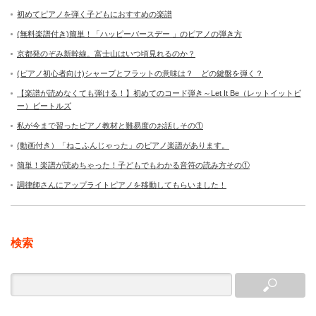
初めてピアノを弾く子どもにおすすめの楽譜
(無料楽譜付き)簡単！「ハッピーバースデー 」のピアノの弾き方
京都発のぞみ新幹線。富士山はいつ頃見れるのか？
(ピアノ初心者向け)シャープとフラットの意味は？ どの鍵盤を弾く？
【楽譜が読めなくても弾ける！】初めてのコード弾き～Let It Be（レットイットビ
ー）ビートルズ
私が今まで習ったピアノ教材と難易度のお話しその①
(動画付き）「ねこふんじゃった」のピアノ楽譜があります。
簡単！楽譜が読めちゃった！子どもでもわかる音符の読み方その①
調律師さんにアップライトピアノを移動してもらいました！
検索