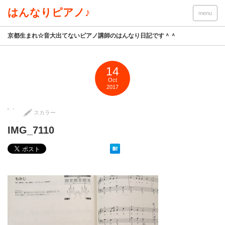
はんなりピアノ♪
menu
京都生まれ☆音大出てないピアノ講師のはんなり日記です＾＾
14
Oct
2017
スカラー
IMG_7110