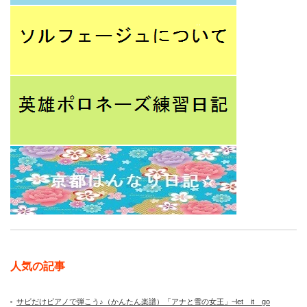
人気の記事
サビだけピアノで弾こう♪（かんたん楽譜）「アナと雪の女王」~let it go