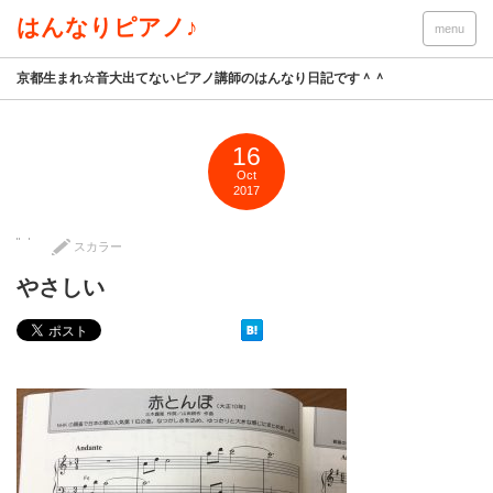
はんなりピアノ♪
menu
京都生まれ☆音大出てないピアノ講師のはんなり日記です＾＾
16
Oct
2017
スカラー
やさしい