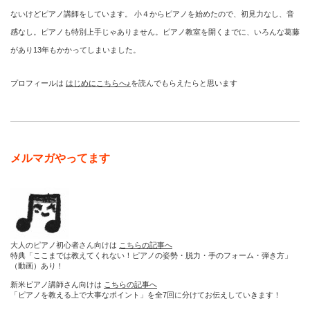
ないけどピアノ講師をしています。 小４からピアノを始めたので、初見力なし、音
感なし。ピアノも特別上手じゃありません。ピアノ教室を開くまでに、いろんな葛藤
があり13年もかかってしまいました。
プロフィールは
はじめにこちらへ♪
を読んでもらえたらと思います
メルマガやってます
大人のピアノ初心者さん向けは
こちらの記事へ
特典「ここまでは教えてくれない！ピアノの姿勢・脱力・手のフォーム・弾き方」
（動画）あり！
新米ピアノ講師さん向けは
こちらの記事へ
「ピアノを教える上で大事なポイント」を全7回に分けてお伝えしていきます！