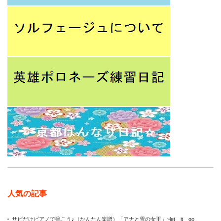
人気の記事
サビだけピアノで弾こう♪（かんたん楽譜）「アナと雪の女王」~let it go