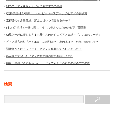
初めてピアノを弾く子どもにおすすめの楽譜
(無料楽譜付き)簡単！「ハッピーバースデー 」のピアノの弾き方
京都発のぞみ新幹線。富士山はいつ頃見れるのか？
(まとめ)幼児と一緒に楽しもう！お母さんのためのピアノ楽譜集
幼児と一緒に楽しもう！お母さんのためのピアノ楽譜～「こいぬのマーチ」
ピアノ導入教材「バイエル」の種類は？ 次の本は？ 何年で終わらす？
調律師さんにアップライトピアノを移動してもらいました！
私が今まで習ったピアノ教材と難易度のお話しその①
簡単！楽譜が読めちゃった！子どもでもわかる音符の読み方その①
検索