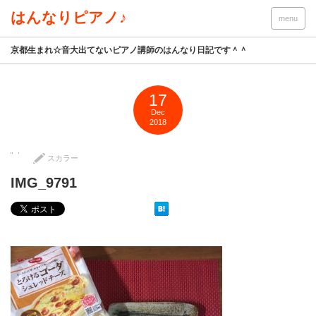
はんなりピアノ♪
menu
京都生まれ☆音大出てないピアノ講師のはんなり日記です＾＾
17
Dec
2018
スカラー
IMG_9791