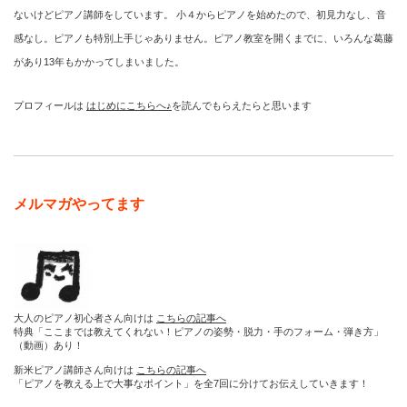
ないけどピアノ講師をしています。 小４からピアノを始めたので、初見力なし、音
感なし。ピアノも特別上手じゃありません。ピアノ教室を開くまでに、いろんな葛藤
があり13年もかかってしまいました。
プロフィールは
はじめにこちらへ♪
を読んでもらえたらと思います
メルマガやってます
大人のピアノ初心者さん向けは
こちらの記事へ
特典「ここまでは教えてくれない！ピアノの姿勢・脱力・手のフォーム・弾き方」
（動画）あり！
新米ピアノ講師さん向けは
こちらの記事へ
「ピアノを教える上で大事なポイント」を全7回に分けてお伝えしていきます！