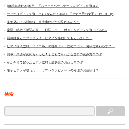
(無料楽譜付き)簡単！「ハッピーバースデー 」のピアノの弾き方
サビだけピアノで弾こう♪（かんたん楽譜）「アナと雪の女王」~let it go
京都発のぞみ新幹線。富士山はいつ頃見れるのか？
童謡・唱歌「浜辺の歌」（歌詞・コード付き）をピアノで弾いてみた♪
調律師さんにアップライトピアノを移動してもらいました！
ピアノ導入教材「バイエル」の種類は？ 次の本は？ 何年で終わらす？
簡単！楽譜が読めちゃった！子どもでもわかる音符の読み方その①
私が今まで習ったピアノ教材と難易度のお話しその①
電子ピアノが壊れた！ ヤマハクラビノーバの修理のお値段は？
検索