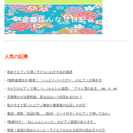
人気の記事
初めてピアノを弾く子どもにおすすめの楽譜
(無料楽譜付き)簡単！「ハッピーバースデー 」のピアノの弾き方
サビだけピアノで弾こう♪（かんたん楽譜）「アナと雪の女王」~let it go
京都発のぞみ新幹線。富士山はいつ頃見れるのか？
私が今まで習ったピアノ教材と難易度のお話しその①
童謡・唱歌「浜辺の歌」（歌詞・コード付き）をピアノで弾いてみた♪
(動画付き）「ねこふんじゃった」のピアノ楽譜があります。
簡単！楽譜が読めちゃった！子どもでもわかる音符の読み方その①