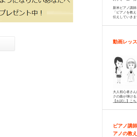
新米ピアノ講師
「ピアノを教え
伝えしていきま
動画レッス
大人初心者さん
クの曲が弾ける
【お試し】こち
ピアノ講
アノの教