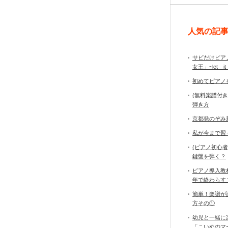
人気の記
サビだけピア
女王」~let it
初めてピアノ
(無料楽譜付
弾き方
京都発のぞみ
私が今まで習
(ピアノ初心
鍵盤を弾く？
ピアノ導入教
年で終わら
簡単！楽譜が
方その①
幼児と一緒に
「こいぬのマ