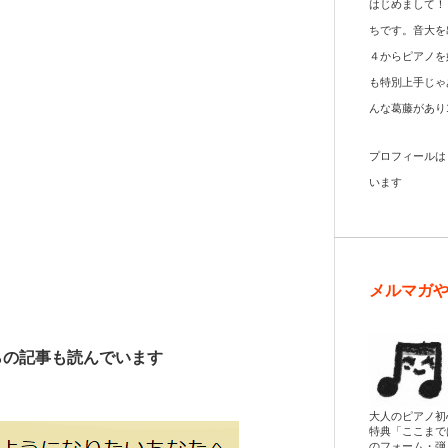
はじめまして！
ちです。音大を
４からピアノを
も特別上手じゃ
んな葛藤があり
プロフィール
います
メルマガ
らの記事も読んでいます
大人のピアノ初
特典「ここまで
のフォーム・弾