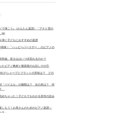
事
ノで弾こう♪（かんたん楽譜）「アナと雪の
 go
を弾く子どもにおすすめの楽譜
き)簡単！「ハッピーバースデー 」のピアノの
新幹線。富士山はいつ頃見れるのか？
ったピアノ教材と難易度のお話しその①
者向け)シャープとフラットの意味は？ どの
材「バイエル」の種類は？ 次の本は？ 何
す？
読めちゃった！子どもでもわかる音符の読み
楽しもう！お母さんのためのピアノ楽譜～
ーチ」