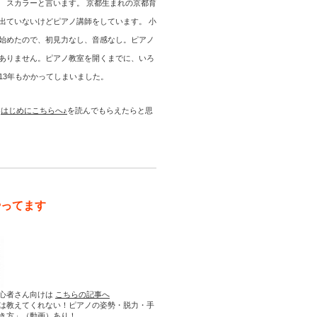
 スカラーと言います。 京都生まれの京都育
出ていないけどピアノ講師をしています。 小
始めたので、初見力なし、音感なし。ピアノ
ありません。ピアノ教室を開くまでに、いろ
13年もかかってしまいました。
は
はじめにこちらへ♪
を読んでもらえたらと思
やってます
心者さん向けは
こちらの記事へ
は教えてくれない！ピアノの姿勢・脱力・手
き方」（動画）あり！