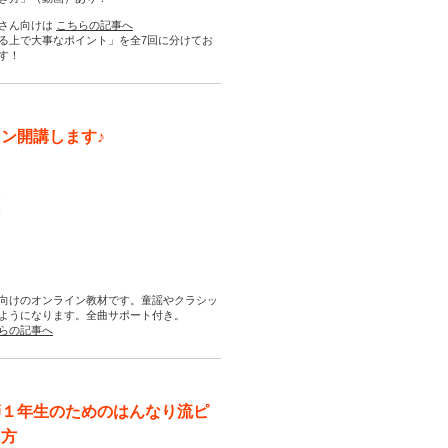
さん向けは
こちらの記事へ
る上で大事なポイント」を全7回に分けてお
す！
ン開講します♪
向けのオンライン教材です。童謡やクラシッ
ようになります。全曲サポート付き。
らの記事へ
師１年生のためのはんなり流ピ
え方