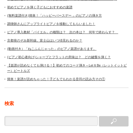
初めてピアノを弾く子どもにおすすめの楽譜
(無料楽譜付き)簡単！「ハッピーバースデー 」のピアノの弾き方
調律師さんにアップライトピアノを移動してもらいました！
ピアノ導入教材「バイエル」の種類は？ 次の本は？ 何年で終わらす？
京都発のぞみ新幹線。富士山はいつ頃見れるのか？
(動画付き）「ねこふんじゃった」のピアノ楽譜があります。
(ピアノ初心者向け)シャープとフラットの意味は？ どの鍵盤を弾く？
【楽譜が読めなくても弾ける！】初めてのコード弾き～Let It Be（レットイットビ
ー）ビートルズ
簡単！楽譜が読めちゃった！子どもでもわかる音符の読み方その①
検索