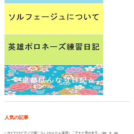
人気の記事
サビだけピアノで弾こう♪（かんたん楽譜）「アナと雪の女王」~let it go