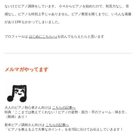
ないけどピアノ講師をしています。 小４からピアノを始めたので、初見力なし、音
感なし。ピアノも特別上手じゃありません。ピアノ教室を開くまでに、いろんな葛藤
があり13年もかかってしまいました。
プロフィールは
はじめにこちらへ♪
を読んでもらえたらと思います
メルマガやってます
大人のピアノ初心者さん向けは
こちらの記事へ
特典「ここまでは教えてくれない！ピアノの姿勢・脱力・手のフォーム・弾き方」
（動画）あり！
新米ピアノ講師さん向けは
こちらの記事へ
「ピアノを教える上で大事なポイント」を全7回に分けてお伝えしていきます！