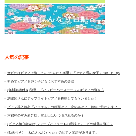
人気の記事
サビだけピアノで弾こう♪（かんたん楽譜）「アナと雪の女王」~let it go
初めてピアノを弾く子どもにおすすめの楽譜
(無料楽譜付き)簡単！「ハッピーバースデー 」のピアノの弾き方
調律師さんにアップライトピアノを移動してもらいました！
ピアノ導入教材「バイエル」の種類は？ 次の本は？ 何年で終わらす？
京都発のぞみ新幹線。富士山はいつ頃見れるのか？
(ピアノ初心者向け)シャープとフラットの意味は？ どの鍵盤を弾く？
(動画付き）「ねこふんじゃった」のピアノ楽譜があります。