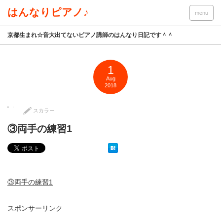
はんなりピアノ♪
menu
京都生まれ☆音大出てないピアノ講師のはんなり日記です＾＾
1
Aug
2018
スカラー
③両手の練習1
③両手の練習1
スポンサーリンク