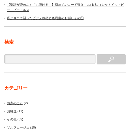
【楽譜が読めなくても弾ける！】初めてのコード弾き～Let It Be（レットイットビ
ー）ビートルズ
私が今まで習ったピアノ教材と難易度のお話しその①
検索
カテゴリー
お家のこと
(2)
お料理
(11)
その他
(35)
ソルフェージュ
(10)