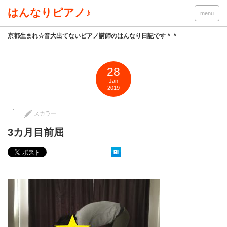
はんなりピアノ♪
menu
京都生まれ☆音大出てないピアノ講師のはんなり日記です＾＾
28
Jan
2019
スカラー
3カ月目前屈