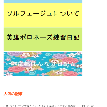
人気の記事
サビだけピアノで弾こう♪（かんたん楽譜）「アナと雪の女王」~let it go