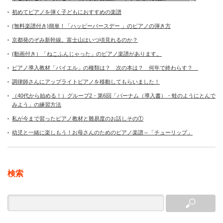
初めてピアノを弾く子どもにおすすめの楽譜
(無料楽譜付き)簡単！「ハッピーバースデー 」のピアノの弾き方
京都発のぞみ新幹線。富士山はいつ頃見れるのか？
(動画付き）「ねこふんじゃった」のピアノ楽譜があります。
ピアノ導入教材「バイエル」の種類は？ 次の本は？ 何年で終わらす？
調律師さんにアップライトピアノを移動してもらいました！
（40代から始める！）グループ2・第6回「バーナム（導入書）・蛙のようにとんで
みよう」の練習方法
私が今まで習ったピアノ教材と難易度のお話しその①
幼児と一緒に楽しもう！お母さんのためのピアノ楽譜～「チューリップ」
検索