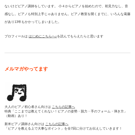
ないけどピアノ講師をしています。 小４からピアノを始めたので、初見力なし、音
感なし。ピアノも特別上手じゃありません。ピアノ教室を開くまでに、いろんな葛藤
があり13年もかかってしまいました。
プロフィールは
はじめにこちらへ♪
を読んでもらえたらと思います
メルマガやってます
大人のピアノ初心者さん向けは
こちらの記事へ
特典「ここまでは教えてくれない！ピアノの姿勢・脱力・手のフォーム・弾き方」
（動画）あり！
新米ピアノ講師さん向けは
こちらの記事へ
「ピアノを教える上で大事なポイント」を全7回に分けてお伝えしていきます！