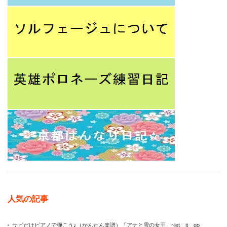
人気の記事
サビだけピアノで弾こう♪（かんたん楽譜）「アナと雪の女王」~let it go