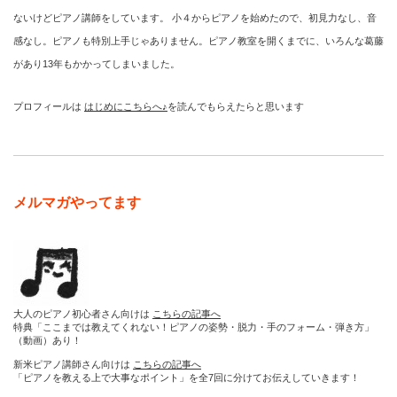
ないけどピアノ講師をしています。 小４からピアノを始めたので、初見力なし、音
感なし。ピアノも特別上手じゃありません。ピアノ教室を開くまでに、いろんな葛藤
があり13年もかかってしまいました。
プロフィールは
はじめにこちらへ♪
を読んでもらえたらと思います
メルマガやってます
大人のピアノ初心者さん向けは
こちらの記事へ
特典「ここまでは教えてくれない！ピアノの姿勢・脱力・手のフォーム・弾き方」
（動画）あり！
新米ピアノ講師さん向けは
こちらの記事へ
「ピアノを教える上で大事なポイント」を全7回に分けてお伝えしていきます！