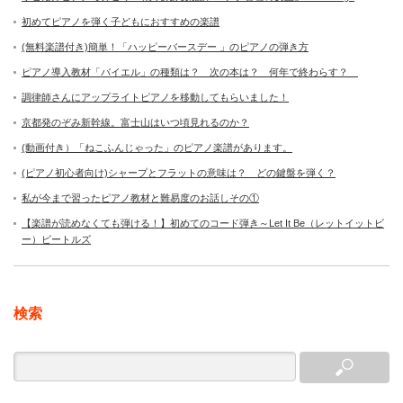
初めてピアノを弾く子どもにおすすめの楽譜
(無料楽譜付き)簡単！「ハッピーバースデー 」のピアノの弾き方
ピアノ導入教材「バイエル」の種類は？ 次の本は？ 何年で終わらす？
調律師さんにアップライトピアノを移動してもらいました！
京都発のぞみ新幹線。富士山はいつ頃見れるのか？
(動画付き）「ねこふんじゃった」のピアノ楽譜があります。
(ピアノ初心者向け)シャープとフラットの意味は？ どの鍵盤を弾く？
私が今まで習ったピアノ教材と難易度のお話しその①
【楽譜が読めなくても弾ける！】初めてのコード弾き～Let It Be（レットイットビ
ー）ビートルズ
検索