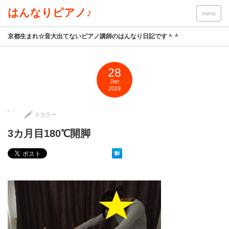
はんなりピアノ♪
menu
京都生まれ☆音大出てないピアノ講師のはんなり日記です＾＾
28
Jan
2019
スカラー
3カ月目180℃開脚