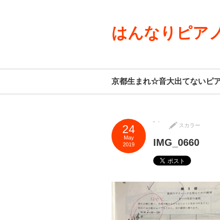
はんなりピアノ
京都生まれ☆音大出てないピ
スカラー
24
May
IMG_0660
2019