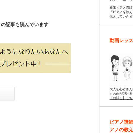
新米ピアノ講師
「ピアノを教え
伝えしていきま
らの記事も読んでいます
動画レッス
大人初心者さん
クの曲が弾ける
【お試し】こち
ピアノ講
アノの教