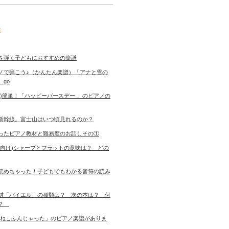
事
を弾く子どもにおすすめの楽譜
ノで弾こう♪（かんたん楽譜）「アナと雪の
 go
き)簡単！「ハッピーバースデー 」のピアノの
新幹線。富士山はいつ頃見れるのか？
ったピアノ教材と難易度のお話しその①
者向け)シャープとフラットの意味は？ どの
読めちゃった！子どもでもわかる音符の読み
材「バイエル」の種類は？ 次の本は？ 何
す？
「ねこふんじゃった」のピアノ楽譜がありま