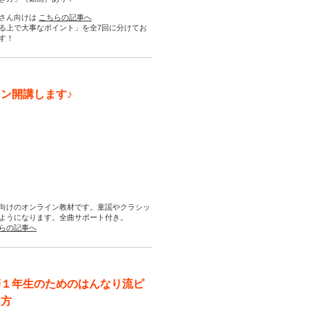
さん向けは
こちらの記事へ
る上で大事なポイント」を全7回に分けてお
す！
ン開講します♪
向けのオンライン教材です。童謡やクラシッ
ようになります。全曲サポート付き。
らの記事へ
師１年生のためのはんなり流ピ
え方