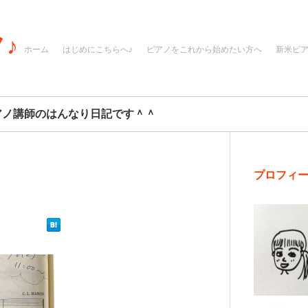
♪
ホーム
はじめにこちらへ♪
ピアノをこれから始めたい方へ
新米ピ
アノ講師のはんなり日記です＾＾
プロフィ