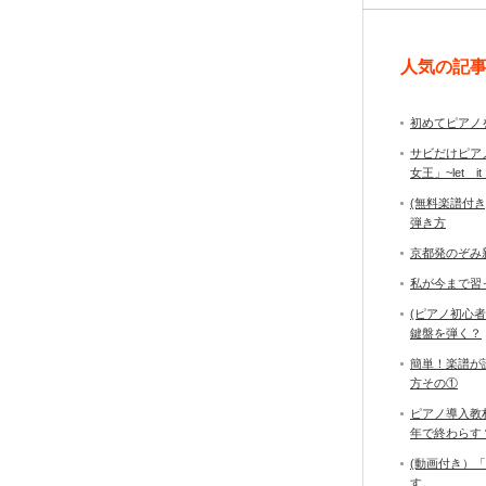
人気の記
初めてピアノ
サビだけピア
女王」~let it
(無料楽譜付
弾き方
京都発のぞみ
私が今まで習
(ピアノ初心
鍵盤を弾く？
簡単！楽譜が
方その①
ピアノ導入教
年で終わら
(動画付き）
す。