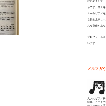
はじめまして！
ちです。音大を
４からピアノを
も特別上手じゃ
んな葛藤があり
プロフィール
います
メルマガ
大人のピアノ初
特典「ここまで
のフォーム・弾