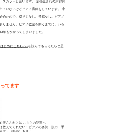
 スカラーと言います。 京都生まれの京都育
出ていないけどピアノ講師をしています。 小
始めたので、初見力なし、音感なし。ピアノ
ありません。ピアノ教室を開くまでに、いろ
13年もかかってしまいました。
は
はじめにこちらへ♪
を読んでもらえたらと思
やってます
心者さん向けは
こちらの記事へ
は教えてくれない！ピアノの姿勢・脱力・手
き方」（動画）あり！