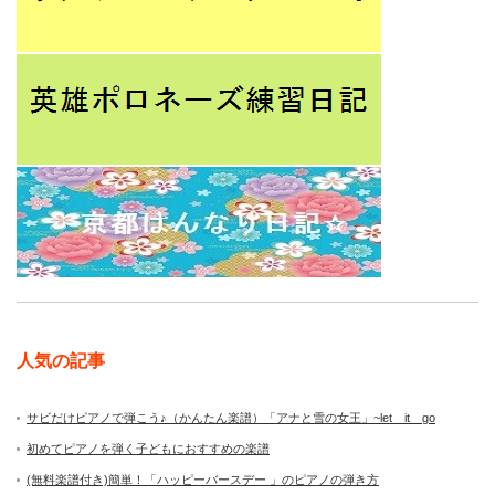
人気の記事
サビだけピアノで弾こう♪（かんたん楽譜）「アナと雪の女王」~let it go
初めてピアノを弾く子どもにおすすめの楽譜
(無料楽譜付き)簡単！「ハッピーバースデー 」のピアノの弾き方