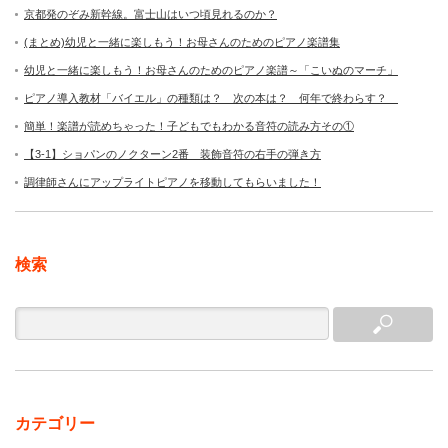
京都発のぞみ新幹線。富士山はいつ頃見れるのか？
(まとめ)幼児と一緒に楽しもう！お母さんのためのピアノ楽譜集
幼児と一緒に楽しもう！お母さんのためのピアノ楽譜～「こいぬのマーチ」
ピアノ導入教材「バイエル」の種類は？ 次の本は？ 何年で終わらす？
簡単！楽譜が読めちゃった！子どもでもわかる音符の読み方その①
【3-1】ショパンのノクターン2番 装飾音符の右手の弾き方
調律師さんにアップライトピアノを移動してもらいました！
検索
カテゴリー