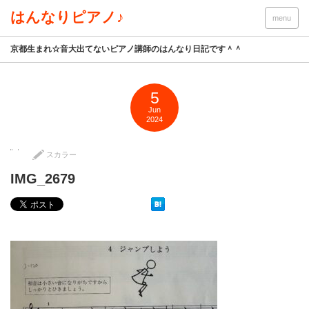
はんなりピアノ♪
menu
京都生まれ☆音大出てないピアノ講師のはんなり日記です＾＾
5
Jun
2024
スカラー
IMG_2679