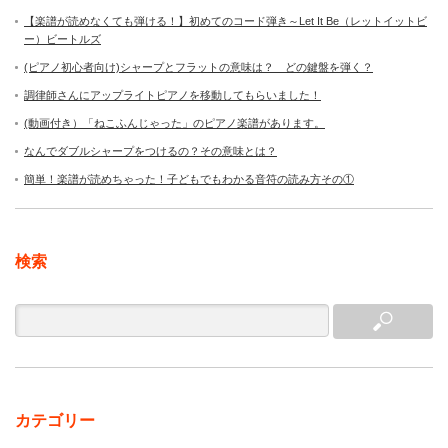
【楽譜が読めなくても弾ける！】初めてのコード弾き～Let It Be（レットイットビ
ー）ビートルズ
(ピアノ初心者向け)シャープとフラットの意味は？ どの鍵盤を弾く？
調律師さんにアップライトピアノを移動してもらいました！
(動画付き）「ねこふんじゃった」のピアノ楽譜があります。
なんでダブルシャープをつけるの？その意味とは？
簡単！楽譜が読めちゃった！子どもでもわかる音符の読み方その①
検索
カテゴリー