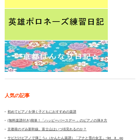
人気の記事
初めてピアノを弾く子どもにおすすめの楽譜
(無料楽譜付き)簡単！「ハッピーバースデー 」のピアノの弾き方
京都発のぞみ新幹線。富士山はいつ頃見れるのか？
サビだけピアノで弾こう♪（かんたん楽譜）「アナと雪の女王」~let it go