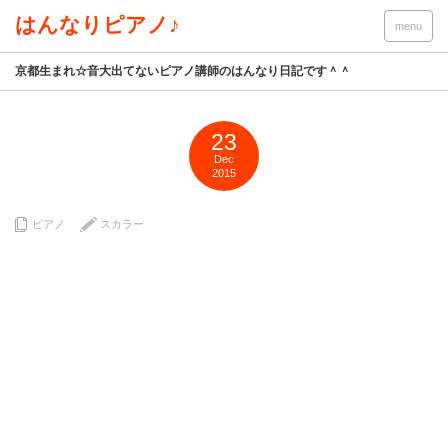
はんなりピアノ♪
menu
京都生まれ☆音大出てないピアノ講師のはんなり日記です＾＾
23
Dec
2015
ピアノ
スカラー