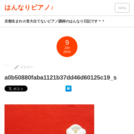
はんなりピアノ♪
menu
京都生まれ☆音大出てないピアノ講師のはんなり日記です＾＾
9
Jan
2019
スカラー
a0b50880faba1121b37dd46d60125c19_s