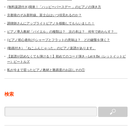
(無料楽譜付き)簡単！「ハッピーバースデー 」のピアノの弾き方
京都発のぞみ新幹線。富士山はいつ頃見れるのか？
調律師さんにアップライトピアノを移動してもらいました！
ピアノ導入教材「バイエル」の種類は？ 次の本は？ 何年で終わらす？
(ピアノ初心者向け)シャープとフラットの意味は？ どの鍵盤を弾く？
(動画付き）「ねこふんじゃった」のピアノ楽譜があります。
【楽譜が読めなくても弾ける！】初めてのコード弾き～Let It Be（レットイットビ
ー）ビートルズ
私が今まで習ったピアノ教材と難易度のお話しその①
検索