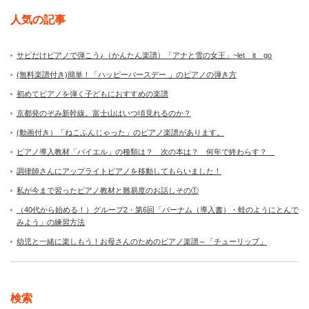
人気の記事
サビだけピアノで弾こう♪（かんたん楽譜）「アナと雪の女王」~let it go
(無料楽譜付き)簡単！「ハッピーバースデー 」のピアノの弾き方
初めてピアノを弾く子どもにおすすめの楽譜
京都発のぞみ新幹線。富士山はいつ頃見れるのか？
(動画付き）「ねこふんじゃった」のピアノ楽譜があります。
ピアノ導入教材「バイエル」の種類は？ 次の本は？ 何年で終わらす？
調律師さんにアップライトピアノを移動してもらいました！
私が今まで習ったピアノ教材と難易度のお話しその①
（40代から始める！）グループ2・第6回「バーナム（導入書）・蛙のようにとんで
みよう」の練習方法
幼児と一緒に楽しもう！お母さんのためのピアノ楽譜～「チューリップ」
検索