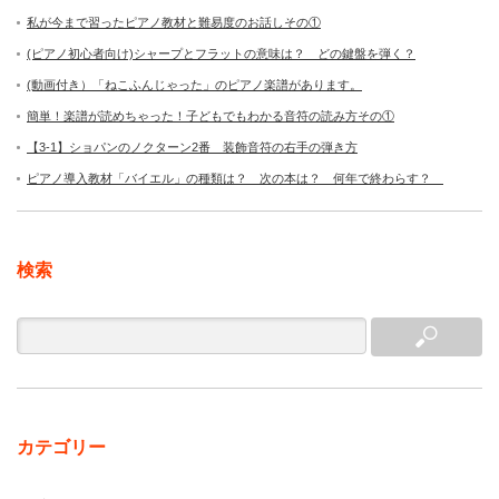
私が今まで習ったピアノ教材と難易度のお話しその①
(ピアノ初心者向け)シャープとフラットの意味は？ どの鍵盤を弾く？
(動画付き）「ねこふんじゃった」のピアノ楽譜があります。
簡単！楽譜が読めちゃった！子どもでもわかる音符の読み方その①
【3-1】ショパンのノクターン2番 装飾音符の右手の弾き方
ピアノ導入教材「バイエル」の種類は？ 次の本は？ 何年で終わらす？
検索
カテゴリー