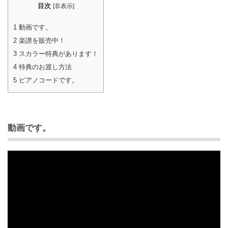
目次
[
非表示
]
1
動画です。
2
楽譜を販売中！
3
スカラー特典があります！
4
特典のお渡し方法
5
ピアノコードです。
動画です
。