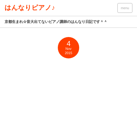
はんなりピアノ♪
menu
京都生まれ☆音大出てないピアノ講師のはんなり日記です＾＾
4
Nov
2015