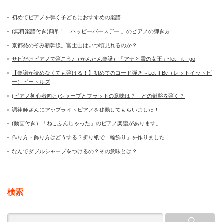
初めてピアノを弾く子どもにおすすめの楽譜
(無料楽譜付き)簡単！「ハッピーバースデー 」のピアノの弾き方
京都発のぞみ新幹線。富士山はいつ頃見れるのか？
サビだけピアノで弾こう♪（かんたん楽譜）「アナと雪の女王」~let it go
【楽譜が読めなくても弾ける！】初めてのコード弾き～Let It Be（レットイットビ
ー）ビートルズ
(ピアノ初心者向け)シャープとフラットの意味は？ どの鍵盤を弾く？
調律師さんにアップライトピアノを移動してもらいました！
(動画付き）「ねこふんじゃった」のピアノ楽譜があります。
作り方・飾り方はどうする？折り紙で「輪飾り」を作りました！
なんでダブルシャープをつけるの？その意味とは？
検索