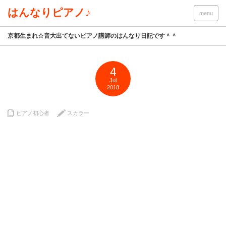
はんなりピアノ♪
menu
京都生まれ☆音大出てないピアノ講師のはんなり日記です＾＾
4
Jul
2018
ピアノ初心者
スカラー