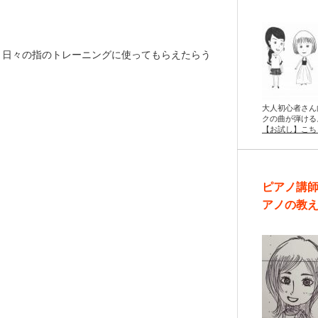
。
、日々の指のトレーニングに使ってもらえたらう
大人初心者さん
クの曲が弾ける
【お試し】こち
ピアノ講
アノの教