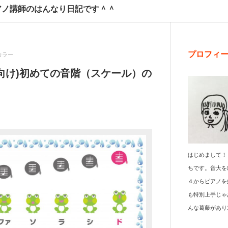
アノ講師のはんなり日記です＾＾
プロフィ
カラー
向け)初めての音階（スケール）の
はじめまして！
ちです。音大を
４からピアノを
も特別上手じゃ
んな葛藤があり