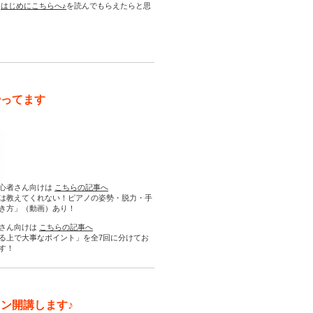
は
はじめにこちらへ♪
を読んでもらえたらと思
やってます
心者さん向けは
こちらの記事へ
は教えてくれない！ピアノの姿勢・脱力・手
き方」（動画）あり！
さん向けは
こちらの記事へ
る上で大事なポイント」を全7回に分けてお
す！
ン開講します♪