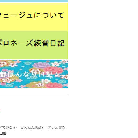
事
ノで弾こう♪（かんたん楽譜）「アナと雪の
 go