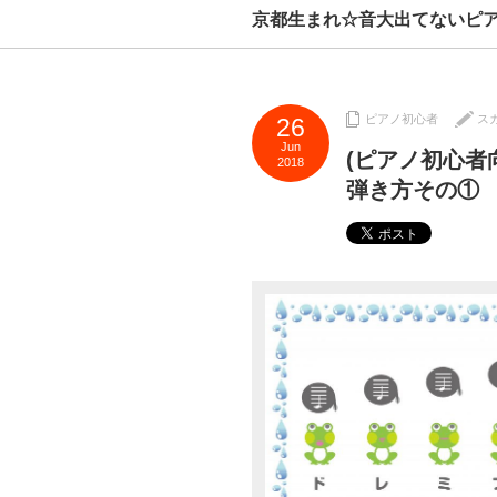
京都生まれ☆音大出てないピ
ピアノ初心者
ス
26
Jun
(ピアノ初心者
2018
弾き方その①