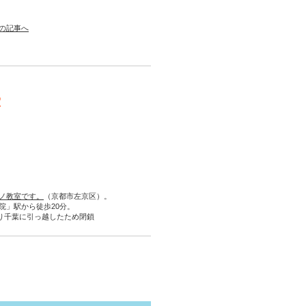
の記事へ
室
ノ教室です。
（京都市左京区）。
院」駅から徒歩20分。
より千葉に引っ越したため閉鎖