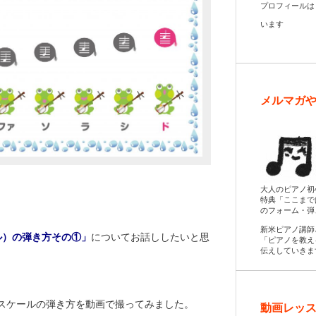
プロフィール
います
メルマガ
大人のピアノ初
特典「ここまで
のフォーム・弾
新米ピアノ講師
ル）の弾き方その①」
についてお話ししたいと思
「ピアノを教え
伝えしていきま
スケールの弾き方を動画で撮ってみました。
動画レッス