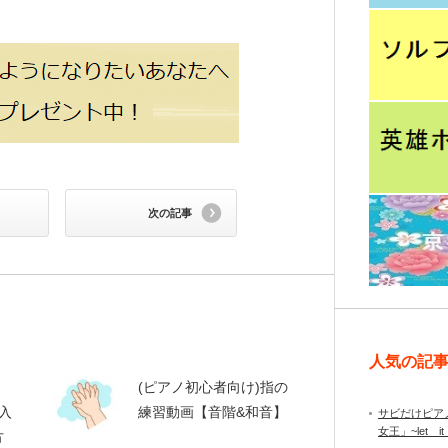
次の記事
人気の記
）
(ピアノ初心者向け)指の
入
練習動画【音階&和音】
サビだけピア
女王」~let it
方