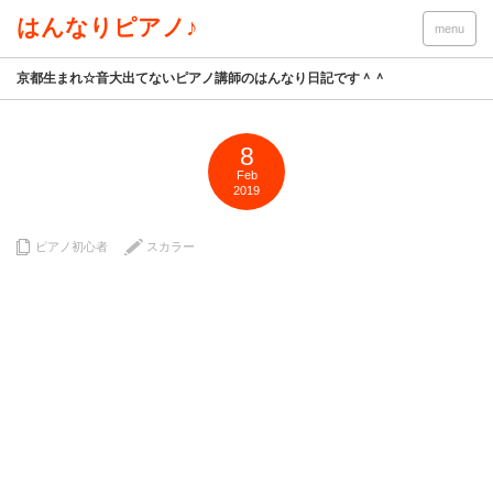
はんなりピアノ♪
menu
京都生まれ☆音大出てないピアノ講師のはんなり日記です＾＾
8
Feb
2019
ピアノ初心者
スカラー