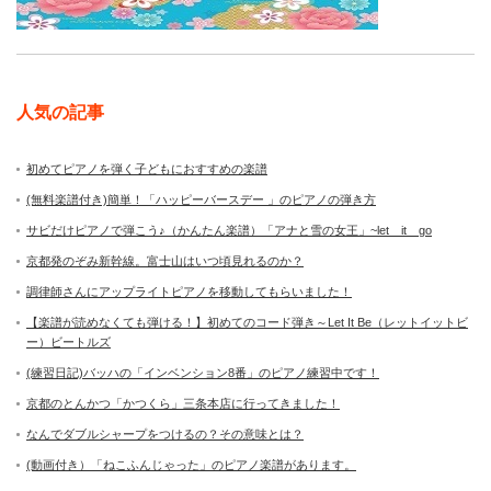
人気の記事
初めてピアノを弾く子どもにおすすめの楽譜
(無料楽譜付き)簡単！「ハッピーバースデー 」のピアノの弾き方
サビだけピアノで弾こう♪（かんたん楽譜）「アナと雪の女王」~let it go
京都発のぞみ新幹線。富士山はいつ頃見れるのか？
調律師さんにアップライトピアノを移動してもらいました！
【楽譜が読めなくても弾ける！】初めてのコード弾き～Let It Be（レットイットビ
ー）ビートルズ
(練習日記)バッハの「インベンション8番」のピアノ練習中です！
京都のとんかつ「かつくら」三条本店に行ってきました！
なんでダブルシャープをつけるの？その意味とは？
(動画付き）「ねこふんじゃった」のピアノ楽譜があります。