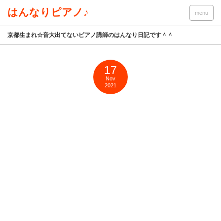
はんなりピアノ♪
menu
京都生まれ☆音大出てないピアノ講師のはんなり日記です＾＾
17
Nov
2021