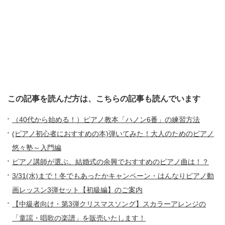
この記事を読んだ方は、こちらの記事も読んでいます
（40代から始める！）ピアノ教本「ハノン6番」の練習方法
(ピアノ初心者におすすめの本)弾いてみた！大人のためのピアノ
悠々塾～入門編
ピアノ講師が選ぶ。結婚式の余興でおすすめのピアノ曲は！？
3/31(水)まで！冬でもあったかキャンペーン・はんなりピアノ動
画レッスン3弾セット【初級編】のご案内
【中級者向け・第3弾クリスマスソング】スカラーアレンジの
「童謡・唱歌の楽譜」を販売いたします！