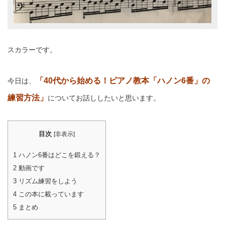
スカラーです。
「40代から始める！ピアノ教本「ハノン6番」の
今日は、
練習方法」
についてお話ししたいと思います。
目次
[
非表示
]
1
ハノン6番はどこを鍛える？
2
動画です
3
リズム練習をしよう
4
この本に載っています
5
まとめ