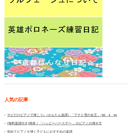
人気の記事
サビだけピアノで弾こう♪（かんたん楽譜）「アナと雪の女王」~let it go
(無料楽譜付き)簡単！「ハッピーバースデー 」のピアノの弾き方
初めてピアノを弾く子どもにおすすめの楽譜