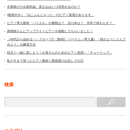
京都発のぞみ新幹線。富士山はいつ頃見れるのか？
(動画付き）「ねこふんじゃった」のピアノ楽譜があります。
ピアノ導入教材「バイエル」の種類は？ 次の本は？ 何年で終わらす？
調律師さんにアップライトピアノを移動してもらいました！
（40代から始める！）グループ2・第6回「バーナム（導入書）・蛙のようにとんで
みよう」の練習方法
幼児と一緒に楽しもう！お母さんのためのピアノ楽譜～「チューリップ」
私が今まで習ったピアノ教材と難易度のお話しその①
検索