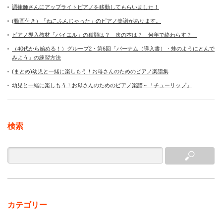
調律師さんにアップライトピアノを移動してもらいました！
(動画付き）「ねこふんじゃった」のピアノ楽譜があります。
ピアノ導入教材「バイエル」の種類は？ 次の本は？ 何年で終わらす？
（40代から始める！）グループ2・第6回「バーナム（導入書）・蛙のようにとんで
みよう」の練習方法
(まとめ)幼児と一緒に楽しもう！お母さんのためのピアノ楽譜集
幼児と一緒に楽しもう！お母さんのためのピアノ楽譜～「チューリップ」
検索
カテゴリー