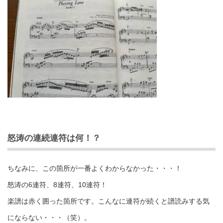
怒涛の連続連符は何！？
ちなみに、この箇所が一番よくわからなかった・・・！
怒涛の6連符、8連符、10連符！
楽譜は赤く囲った箇所です。こんなに連符が続くと譜読みする気
にならない・・・（笑）。