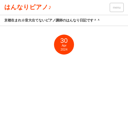
はんなりピアノ♪
menu
京都生まれ☆音大出てないピアノ講師のはんなり日記です＾＾
30
Apr
2024