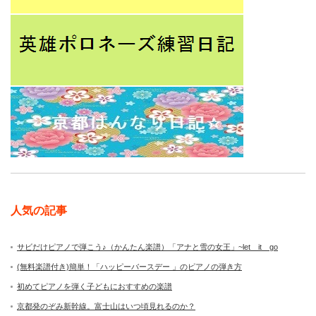
人気の記事
サビだけピアノで弾こう♪（かんたん楽譜）「アナと雪の女王」~let it go
(無料楽譜付き)簡単！「ハッピーバースデー 」のピアノの弾き方
初めてピアノを弾く子どもにおすすめの楽譜
京都発のぞみ新幹線。富士山はいつ頃見れるのか？