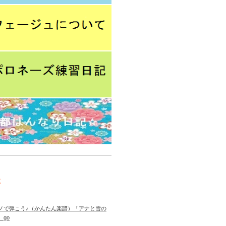
事
ノで弾こう♪（かんたん楽譜）「アナと雪の
 go