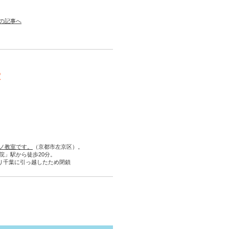
の記事へ
室
ノ教室です。
（京都市左京区）。
院」駅から徒歩20分。
より千葉に引っ越したため閉鎖