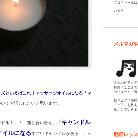
プロフィール
います
メルマガ
大人のピアノ初
特典「ここまで
のフォーム・弾
ッズといえばこれ！マッサージオイルになる「マ
新米ピアノ講師
ついてお話ししたいと思います。
「ピアノを教え
伝えしていきま
キャンドル
ンドル！！！ 知り合いから、「
オイルになる
すごいキャンドルがある！」っ
動画レッス