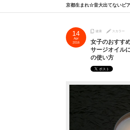
京都生まれ☆音大出てないピ
健康
スカラー
14
Apr
女子のおすす
2016
サージオイル
の使い方