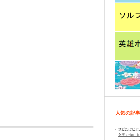
人気の記
サビだけピア
女王」~let it