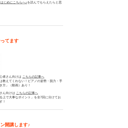
は
はじめにこちらへ♪
を読んでもらえたらと思
やってます
心者さん向けは
こちらの記事へ
は教えてくれない！ピアノの姿勢・脱力・手
き方」（動画）あり！
さん向けは
こちらの記事へ
る上で大事なポイント」を全7回に分けてお
す！
ン開講します♪