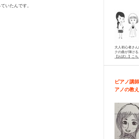
っていたんです。
。
大人初心者さん
クの曲が弾ける
【お試し】こち
ピアノ講
アノの教