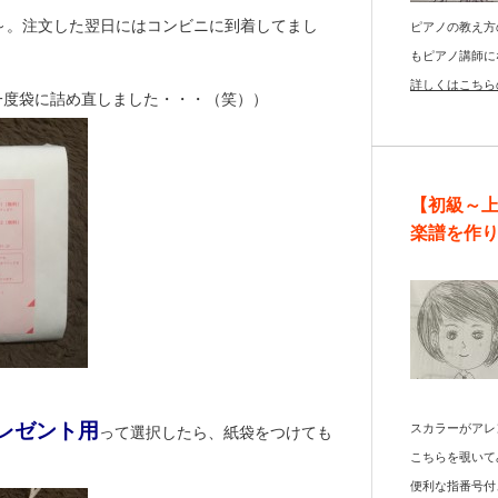
～。注文した翌日にはコンビニに到着してまし
ピアノの教え方
もピアノ講師に
詳しくはこちら
一度袋に詰め直しました・・・（笑））
【初級～
楽譜を作
レゼント用
スカラーがアレ
って選択したら、紙袋をつけても
こちらを覗いて
便利な指番号付