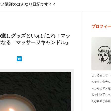
アノ講師のはんなり日記です＾＾
プロフィ
め癒しグッズといえばこれ！マッ
になる「マッサージキャンドル」
はじめまして！
ちです。音大を
４からピアノを
も特別上手じゃ
んな葛藤があり