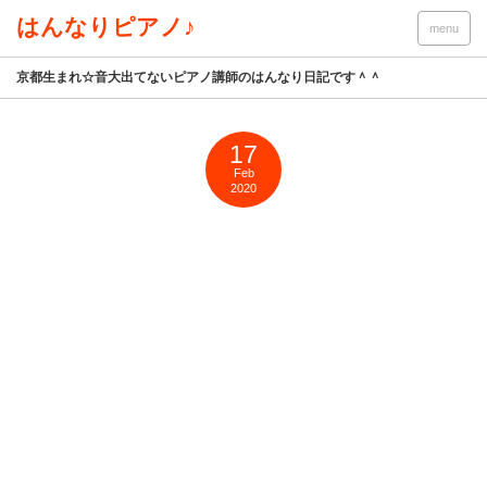
はんなりピアノ♪
menu
京都生まれ☆音大出てないピアノ講師のはんなり日記です＾＾
17
Feb
2020