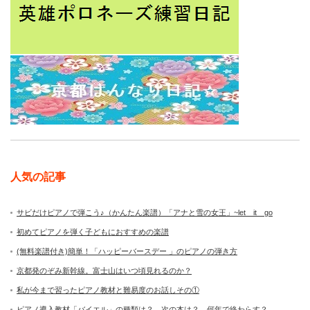
人気の記事
サビだけピアノで弾こう♪（かんたん楽譜）「アナと雪の女王」~let it go
初めてピアノを弾く子どもにおすすめの楽譜
(無料楽譜付き)簡単！「ハッピーバースデー 」のピアノの弾き方
京都発のぞみ新幹線。富士山はいつ頃見れるのか？
私が今まで習ったピアノ教材と難易度のお話しその①
ピアノ導入教材「バイエル」の種類は？ 次の本は？ 何年で終わらす？