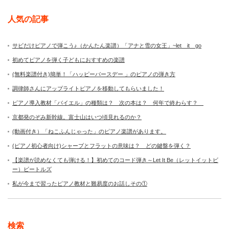
人気の記事
サビだけピアノで弾こう♪（かんたん楽譜）「アナと雪の女王」~let it go
初めてピアノを弾く子どもにおすすめの楽譜
(無料楽譜付き)簡単！「ハッピーバースデー 」のピアノの弾き方
調律師さんにアップライトピアノを移動してもらいました！
ピアノ導入教材「バイエル」の種類は？ 次の本は？ 何年で終わらす？
京都発のぞみ新幹線。富士山はいつ頃見れるのか？
(動画付き）「ねこふんじゃった」のピアノ楽譜があります。
(ピアノ初心者向け)シャープとフラットの意味は？ どの鍵盤を弾く？
【楽譜が読めなくても弾ける！】初めてのコード弾き～Let It Be（レットイットビ
ー）ビートルズ
私が今まで習ったピアノ教材と難易度のお話しその①
検索