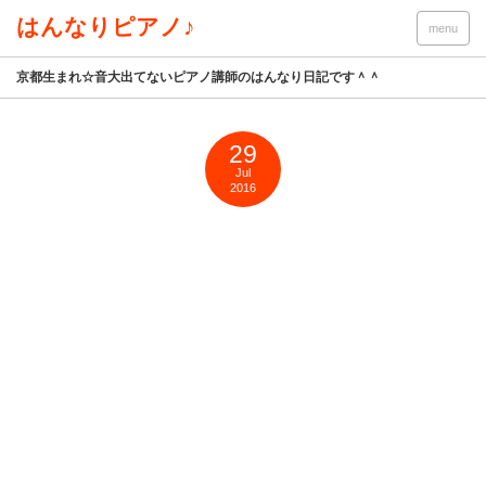
はんなりピアノ♪
menu
京都生まれ☆音大出てないピアノ講師のはんなり日記です＾＾
29
Jul
2016