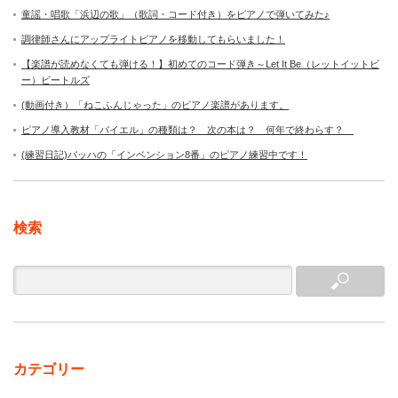
童謡・唱歌「浜辺の歌」（歌詞・コード付き）をピアノで弾いてみた♪
調律師さんにアップライトピアノを移動してもらいました！
【楽譜が読めなくても弾ける！】初めてのコード弾き～Let It Be（レットイットビ
ー）ビートルズ
(動画付き）「ねこふんじゃった」のピアノ楽譜があります。
ピアノ導入教材「バイエル」の種類は？ 次の本は？ 何年で終わらす？
(練習日記)バッハの「インベンション8番」のピアノ練習中です！
検索
カテゴリー