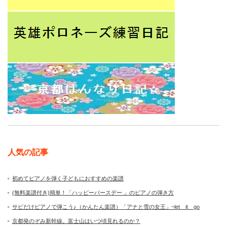
人気の記事
初めてピアノを弾く子どもにおすすめの楽譜
(無料楽譜付き)簡単！「ハッピーバースデー 」のピアノの弾き方
サビだけピアノで弾こう♪（かんたん楽譜）「アナと雪の女王」~let it go
京都発のぞみ新幹線。富士山はいつ頃見れるのか？