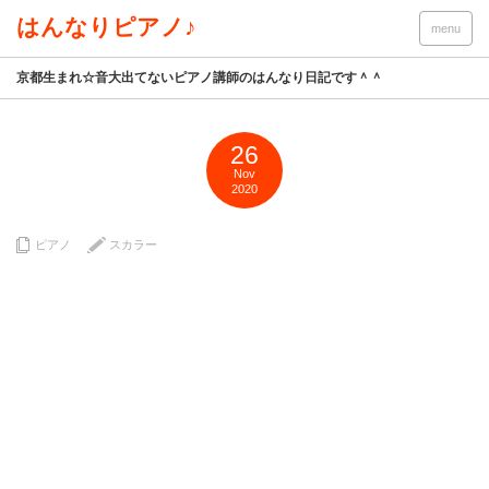
はんなりピアノ♪
menu
京都生まれ☆音大出てないピアノ講師のはんなり日記です＾＾
26
Nov
2020
ピアノ
スカラー